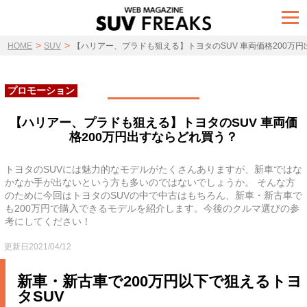
t
o
g
>
>
g
HOME
SUV
【ハリアー、プラドも狙える】トヨタのSUV 車両価格200万
l
e
n
a
プロモーション
v
i
g
【ハリアー、プラドも狙える】トヨタのSUV 車両価
a
格200万円出すならどれ買う？
t
i
o
n
トヨタのSUVには魅力的なモデルがたくさんありますが、新車ではな
かなか手が出ないという方も多いのではないでしょうか。 そんな方
のために今回はトヨタのSUVの中で中古はもちろん、新車・新古車で
も200万円で購入できるモデルを紹介します。今後のクルマ選びの参
考にしてください！
更新日2021/04/12
新車・新古車で200万円以下で狙えるトヨ
タSUV