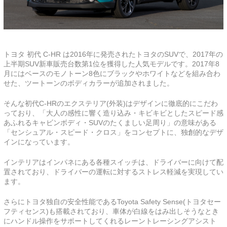
トヨタ 初代 C-HR は2016年に発売されたトヨタのSUVで、2017年の
上半期SUV新車販売台数第1位を獲得した人気モデルです。2017年8
月にはベースのモノトーン8色にブラックやホワイトなどを組み合わ
せた、ツートーンのボディカラーが追加されました。
そんな初代C-HRのエクステリア(外装)はデザインに徹底的にこだわ
っており、「大人の感性に響く造り込み・キビキビとしたスピード感
あふれるキャビンボディ・SUVのたくましい足周り」の意味がある
「センシュアル・スピード・クロス」をコンセプトに、独創的なデザ
インになっています。
インテリアはインパネにある各種スイッチは、ドライバーに向けて配
置されており、ドライバーの運転に対するストレス軽減を実現してい
ます。
さらにトヨタ独自の安全性能であるToyota Safety Sense(トヨタセー
フティセンス)も搭載されており、車体が白線をはみ出しそうなとき
にハンドル操作をサポートしてくれるレーントレーシングアシスト