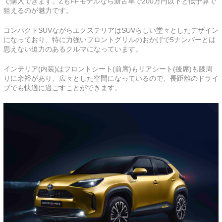
で購入できます。ZもFFモデルなら新古車で200万円以下と低予算で
狙えるのが魅力です。
コンパクトSUVながらエクステリアはSUVらしい堂々としたデザイン
になっており、特に力強いフロントグリルのおかげで5ナンバーとは
思えない迫力のあるクルマになっています。
インテリア(内装)はフロントシート(前席)もリアシート(後席)も膝周
りに余裕があり、広々とした空間になっているので、長距離のドライ
ブでも快適に過ごすことができます。