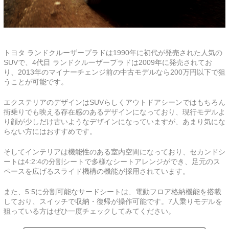
トヨタ ランドクルーザープラドは1990年に初代が発売された人気の
SUVで、4代目 ランドクルーザープラドは2009年に発売されてお
り、2013年のマイナーチェンジ前の中古モデルなら200万円以下で狙
うことが可能です。
エクステリアのデザインはSUVらしくアウトドアシーンではもちろん
街乗りでも映える存在感のあるデザインになっており、現行モデルよ
り顔が少しだけ古いようなデザインになっていますが、あまり気にな
らない方にはおすすめです。
そしてインテリアは機能性のある室内空間になっており、セカンドシ
ートは4:2:4の分割シートで多様なシートアレンジができ、足元のス
ペースを広げるスライド機構の機能が採用されています。
また、5:5に分割可能なサードシートは、電動フロア格納機能を搭載
しており、スイッチで収納・復帰が操作可能です。7人乗りモデルを
狙っている方はぜひ一度チェックしてみてください。