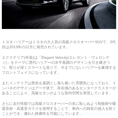
トヨタ ハリアーはトヨタの大人気の高級クロスオーバーSUVで、3代
目は2013年の12月に発売されています。
エクステリア(外装)は「Elegant Velocity(エレガント・ヴェロシテ
ィ)」をテーマに歴代ハリアーの水平基調のデザインを引き継ぎつ
つ、彫りが深くスマートな造りで、今までにないハリアーを象徴する
フロントフェイスになっています。
またインテリアは黒色を基調とし落ち着いた雰囲気になっており、イ
ンパネのデザインはアーチ状で、存在感のあるセンタークラスターが
あることにより、高級セダンのような室内空間を実現しています。
さらに走行性能では高級クロスオーバーの名に恥じぬよう制振材や吸
遮音材・高遮音ガラスを使用することで、車内への雑音の侵入を防ぐ
ことができ、優れた静粛性を可能にしています。