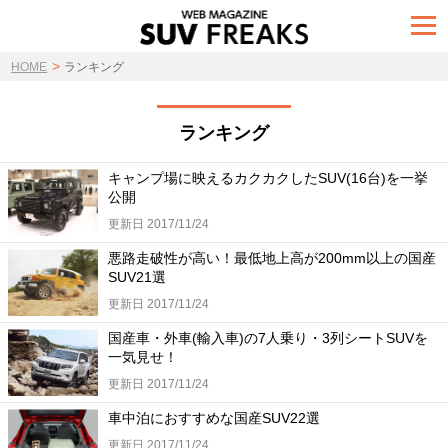
t
o
g
>
g
HOME
ランキング
l
e
n
a
ランキング
v
i
g
キャンプ場に映えるカクカクしたSUV(16台)を一挙
a
公開
t
i
更新日 2017/11/24
o
n
悪路走破性が高い！最低地上高が200mm以上の国産
SUV21選
更新日 2017/11/24
国産車・外車(輸入車)の7人乗り・3列シートSUVを
一気見せ！
更新日 2017/11/24
車中泊におすすめな国産SUV22選
更新日 2017/11/24