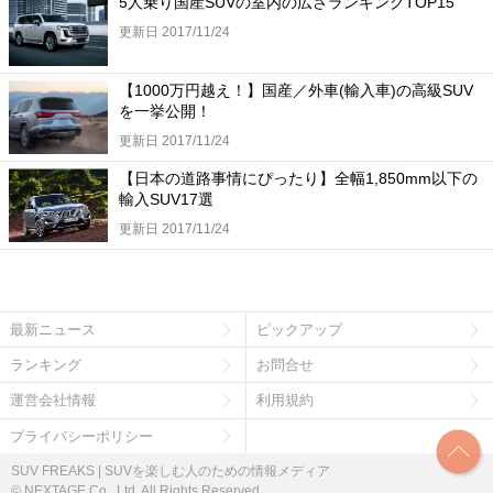
5人乗り国産SUVの室内の広さランキングTOP15
更新日 2017/11/24
【1000万円越え！】国産／外車(輸入車)の高級SUV
を一挙公開！
更新日 2017/11/24
【日本の道路事情にぴったり】全幅1,850mm以下の
輸入SUV17選
更新日 2017/11/24
最新ニュース
ピックアップ
ランキング
お問合せ
運営会社情報
利用規約
プライバシーポリシー
SUV FREAKS | SUVを楽しむ人のための情報メディア
© NEXTAGE Co., Ltd. All Rights Reserved.