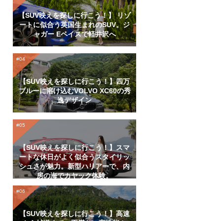
【SUV映えを探しに行こう！】 リゾ
ートに似合う英国生まれのSUV。ジ
ャガー Eペイスで軽井沢へ
【SUV映えを探しに行こう！】四万
ブルーに溶け込むVOLVO XC60の秀
逸デザイン
【SUV映えを探しに行こう！】スマ
ートな休日がよく似合うスタイリッ
シュさが魅力。新型ハリアーで、内
房の海でカヤック体験。
【SUV映えを探しに行こう！】高速