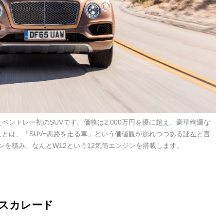
ントレー初のSUVです。価格は2,000万円を優に超え、豪華絢爛な
ことは、「SUV=悪路を走る車」という価値観が崩れつつある証左と言
ンを積み、なんとW12という12気筒エンジンを搭載します。
エスカレード