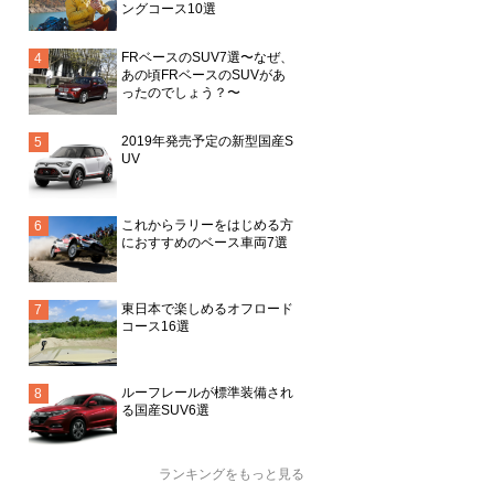
ングコース10選
FRベースのSUV7選〜なぜ、
あの頃FRベースのSUVがあ
ったのでしょう？〜
2019年発売予定の新型国産S
UV
これからラリーをはじめる方
におすすめのベース車両7選
東日本で楽しめるオフロード
コース16選
ルーフレールが標準装備され
る国産SUV6選
ランキングをもっと見る