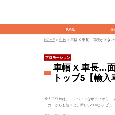
HOME
最
HOME
>
SUV
>
車幅 X 車長…面積が大きい
プロモーション
車幅 X 車長
トップ5【輸入
輸入車SUVは、コンパクトなボディから、
ーカーからも続々と、新しいSUVがデビュ