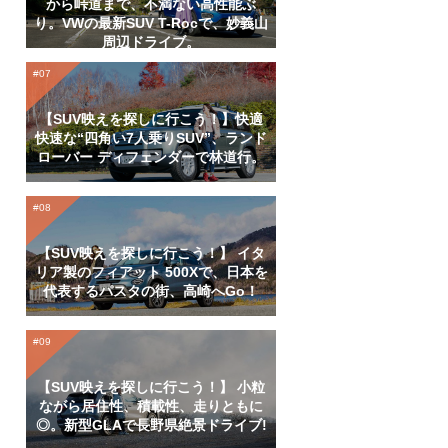
から峠道まで、不満ない高性能ぶ
り。VWの最新SUV T-Rocで、妙義山
周辺ドライブ。
【SUV映えを探しに行こう！】快適
快速な“四角い7人乗りSUV”、ランド
ローバー ディフェンダーで林道行。
【SUV映えを探しに行こう！】 イタ
リア製のフィアット 500Xで、日本を
代表するパスタの街、高崎へGo！
【SUV映えを探しに行こう！】 小粒
ながら居住性、積載性、走りともに
◎。新型GLAで長野県絶景ドライブ!