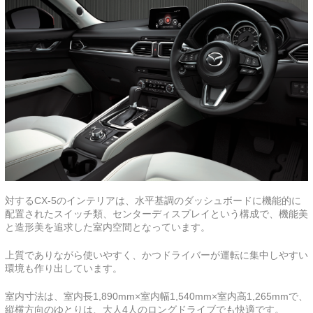
対するCX-5のインテリアは、水平基調のダッシュボードに機能的に
配置されたスイッチ類、センターディスプレイという構成で、機能美
と造形美を追求した室内空間となっています。
上質でありながら使いやすく、かつドライバーが運転に集中しやすい
環境も作り出しています。
室内寸法は、室内長1,890mm×室内幅1,540mm×室内高1,265mmで、
縦横方向のゆとりは、大人4人のロングドライブでも快適です。