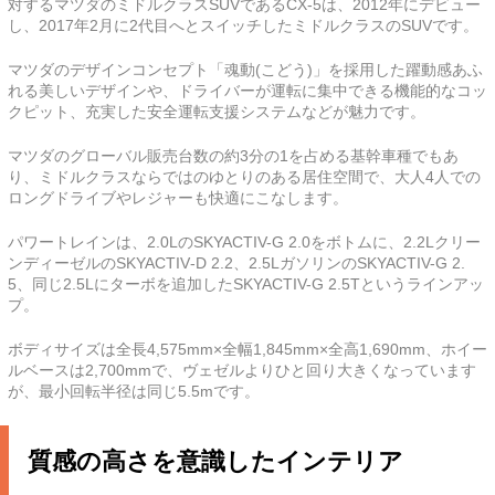
対するマツダのミドルクラスSUVであるCX-5は、2012年にデビュー
し、2017年2月に2代目へとスイッチしたミドルクラスのSUVです。
マツダのデザインコンセプト「魂動(こどう)」を採用した躍動感あふ
れる美しいデザインや、ドライバーが運転に集中できる機能的なコッ
クピット、充実した安全運転支援システムなどが魅力です。
マツダのグローバル販売台数の約3分の1を占める基幹車種でもあ
り、ミドルクラスならではのゆとりのある居住空間で、大人4人での
ロングドライブやレジャーも快適にこなします。
パワートレインは、2.0LのSKYACTIV-G 2.0をボトムに、2.2Lクリー
ンディーゼルのSKYACTIV‐D 2.2、2.5LガソリンのSKYACTIV-G 2.
5、同じ2.5Lにターボを追加したSKYACTIV-G 2.5Tというラインアッ
プ。
ボディサイズは全長4,575mm×全幅1,845mm×全高1,690mm、ホイー
ルベースは2,700mmで、ヴェゼルよりひと回り大きくなっています
が、最小回転半径は同じ5.5mです。
質感の高さを意識したインテリア