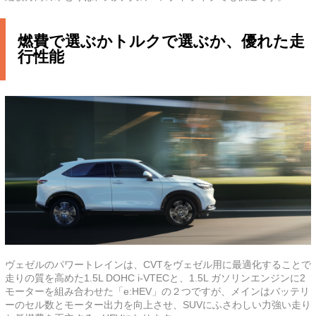
燃費で選ぶかトルクで選ぶか、優れた走
行性能
ヴェゼルのパワートレインは、CVTをヴェゼル用に最適化することで
走りの質を高めた1.5L DOHC i-VTECと、1.5L ガソリンエンジンに2
モーターを組み合わせた「e:HEV」の２つですが、メインはバッテリ
ーのセル数とモーター出力を向上させ、SUVにふさわしい力強い走り