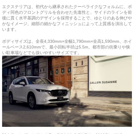
エクステリアは、初代から継承されたクーペライクなフォルムに、ボ
ディ同色のフロントグリルを合わせた先進性と、サイドのラインを前
後に貫く水平基調のデザインを採用することで、ゆとりのある伸びや
かなイメージ、細部の細かなフィニッシュによって上質感を演出して
います。
ボディサイズは、全長4,330mm×全幅1,790mm×全高1,590mm、ホイ
ールベース2,610mmで、最小回転半径は5.5m。都市部の街乗りや狭
い駐車場などでも扱いやすいサイズです。