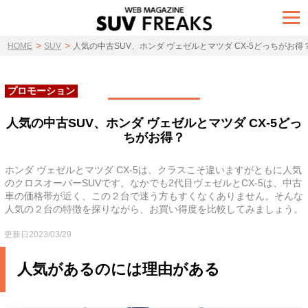
t
o
g
>
>
g
HOME
SUV
人気の中古SUV、ホンダ ヴェゼルとマツダ CX-5どっちがお得
l
e
n
a
プロモーション
v
i
g
人気の中古SUV、ホンダ ヴェゼルとマツダ CX-5どっ
a
ちがお得？
t
i
o
n
ホンダ ヴェゼルとマツダ CX-5は、クラスこそ違いますがともに人気
のクロスオーバーSUVです。なかでも2代目ヴェゼルとCX-5は、中古
車の価格帯が近く、この２台で迷う方もすくなくありません。そんな
人気の２台の特徴を探りながら、お買い得度を比較してみましょう。
更新日2023/03/29
人気があるのには理由がある