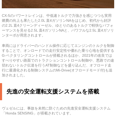
CX-5のパワートレインは、中低速トルクで力強さを感じつつも実用
燃費の向上も果たした2.0L 直4ガソリンNAをはじめ、初代から好評
の2.2L 直4クリーンディーゼル、ゆとりのあるトルクで軽快なパフォ
ーマンスを見せる2.5L 直4ガソリンNAと、パワフルな2.5L 直4ガソリ
ンターボが用意されます。
車両にはドライバーのハンドル操作に応じてエンジンのトルクを制御
することで、オンロードでの走行安定性や優れた乗り心地を提供する
G-ベクタリングコントロールが搭載されるほか、2021年の改良では
すべりやすい路面でのトラクションコントロール制御や、悪路での途
切れないトルク伝達を行うAT制御などを盛り込んだ、オフロード走
行に最適化される制御システムのMi-Drive(オフロードモード付)も追
加されました。
先進の安全運転支援システムを搭載
ヴェゼルには、事故を未然に防ぐための先進安全運転支援システム
「Honda SENSING」が搭載されています。