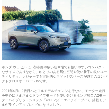
ホンダ ヴェゼルは、都市部や狭い駐車場でも扱いやすいコンパクト
なサイズでありながら、ゆとりのある居住空間や使い勝手の良いユー
ティリティ、レジャーでも実用的なラゲッジスペースが魅力のコンパ
クトクロスオーバーSUVです。
2021年4月に2代目へとフルモデルチェンジを行ない、モーター走行
を中心にさまざまなドライブモードを使い分けるホンダ独自の2モー
ターハイブリッドシステム「e:HEV(イーエイチイーブイ)」搭載モデ
ルがラインアップに中心になりました。