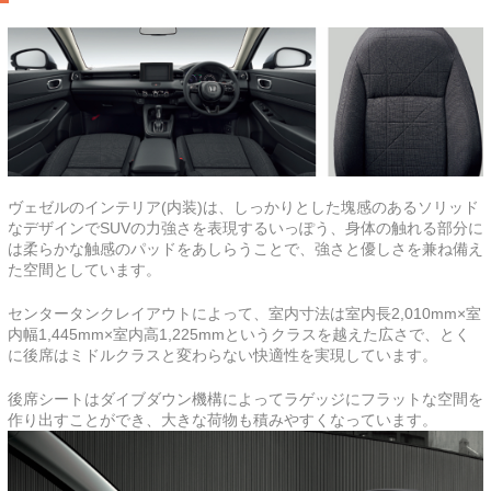
ヴェゼルのインテリア(内装)は、しっかりとした塊感のあるソリッド
なデザインでSUVの力強さを表現するいっぽう、身体の触れる部分に
は柔らかな触感のパッドをあしらうことで、強さと優しさを兼ね備え
た空間としています。
センタータンクレイアウトによって、室内寸法は室内長2,010mm×室
内幅1,445mm×室内高1,225mmというクラスを越えた広さで、とく
に後席はミドルクラスと変わらない快適性を実現しています。
後席シートはダイブダウン機構によってラゲッジにフラットな空間を
作り出すことができ、大きな荷物も積みやすくなっています。