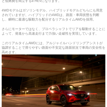
と低燃費を両立するe:HEVになります。
4WDモデルはガソリンモデル、ハイブリッドモデルどちらにも用意
されていますが、ハイブリッドの4WDは、路面・車両状態を判断
し、瞬時に最適な駆動力を配分するリアルタイムAWDを採用。
さらにモーターではなく、プロペラシャフトでリアを駆動することに
よって、発進から高速走行まで力強い走破性を実現しています。
このリアルタイムAWDには、アルジャイルハンドリングアシストが
協調することで滑りやすい路面や不安定な路面状況で車両の安全性を
高めます。