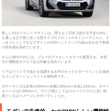
新しいX1のフロントデザインは、間もなく日本上陸する予定のX5に
も通じる正方形に近い大型タイプのフロントのキドニーグリルと、す
っきりとシンプルなデザインのLEDヘッドランプの組み合わせで車両
の存在感を高めています。
さらにBEVのiX1には、ブルーのアクセントカラーが配置され、次世
代の電動化モデルである印象を高めています。
リアはワイドで力強さを強調する水平のキャラクターラインと立体的
なコンビネーションライトが個性的です。
ボディサイズは全長4,500mm×全幅1,835mm×全高1,620mm、ホイー
ルベースは2,690mmで、サイズ感としてはカローラクロスに近い程
度といえばイメージしやすいでしょうか。