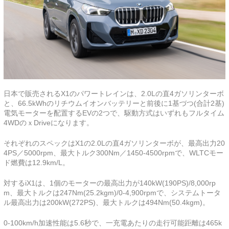
日本で販売されるX1のパワートレインは、2.0Lの直4ガソリンターボ
と、66.5kWhのリチウムイオンバッテリーと前後に1基づつ(合計2基)
電気モーターを配置するEVの2つで、駆動方式はいずれもフルタイム
4WDのｘDriveになります。
それぞれのスペックはX1の2.0Lの直4ガソリンターボが、最高出力20
4PS／5000rpm、最大トルク300Nm／1450-4500rpmで、WLTCモー
ド燃費は12.9km/L。
対するiX1は、1個のモーターの最高出力が140kW(190PS)/8,000rp
m、最大トルクは247Nm(25.2kgm)/0-4,900rpmで、システムトータ
ル最高出力は200kW(272PS)、最大トルクは494Nm(50.4kgm)。
0-100km/h加速性能は5.6秒で、一充電あたりの走行可能距離は465k