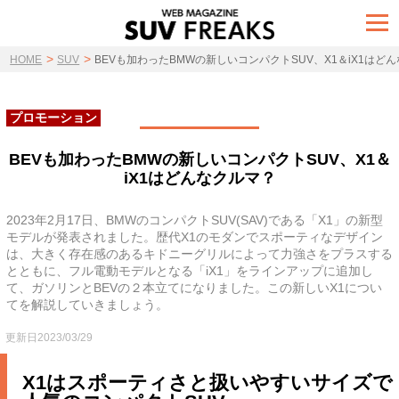
t
o
g
>
>
g
HOME
SUV
BEVも加わったBMWの新しいコンパクトSUV、X1＆iX1はど
l
e
n
a
プロモーション
v
i
g
BEVも加わったBMWの新しいコンパクトSUV、X1＆
a
iX1はどんなクルマ？
t
i
o
n
2023年2月17日、BMWのコンパクトSUV(SAV)である「X1」の新型
モデルが発表されました。歴代X1のモダンでスポーティなデザイン
は、大きく存在感のあるキドニーグリルによって力強さをプラスする
とともに、フル電動モデルとなる「iX1」をラインアップに追加し
て、ガソリンとBEVの２本立てになりました。この新しいX1につい
てを解説していきましょう。
更新日2023/03/29
X1はスポーティさと扱いやすいサイズで