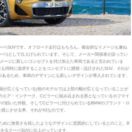
のクーペSUVです。オフロード走行はもちろん、都会的なイメージも兼ね
クーペ)として仕上げられています。そして、メーカー関係者が謳ってい
イメージに新しいコンセプトを付け加えた車両であると言われていま
も同時に追求することをコンセプトに開発・設計されたSUV、それが
があるため、車両のデザインにも新しいデザインが導入されています。
幅が広くなっている(他のモデルでは上部の幅が広くなっていることが
のエア・インテーク、Cピラーに組み込まれる形となっているホフマイ
の効いた外観、そしてCピラーに付けられているBMWのブランド・ロ
感じさせる車、それがX2なのです。
ために無骨さを残したようなデザインに意図的にしているとのこと。B
きるクーペSUVに仕上がっています。