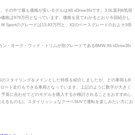
の中で最も価格が安いモデルはX6 xDrive35iです。3.0L直列6気筒
価格は979万
円となっています。価格を見てわかるとおり今回紹介し
i M Sportのグレードは13,83万円と、X2のベースグレードのおよそ3倍
・オーク・ウッド・トリムが別グレードであるBMW X6 xDrive35i
、X6のスタイリングをメインとした特長を紹介しましたが、どの車両もB
フロード走行もできる車両となっています。上記のように数字が大きく
、予算に合わせてどのモデルを購入するか検討されることをおすすめし
を超えるものも)。スタイリッシュなクーペSUVで運転を楽しみたい方にお