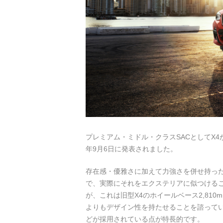
プレミアム・ミドル・クラスSACとしてX4が
年9月6日に発表されました。
存在感・優雅さに加えて力強さを併せ持っ
で、実際にそれをエクステリアに似つけること
が、これは旧型X4のホイールベース2,81
よりもデザイン性を持たせることを諮ってい
どが採用されている点が特長的です。