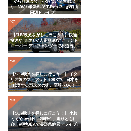
から峠道まで、不満ない高性能ぶ
り。VWの最新SUV T-Rocで、妙義山
周辺ドライブ。
【SUV映えを探しに行こう！】快適
快速な“四角い7人乗りSUV”、ランド
ローバー ディフェンダーで林道行。
【SUV映えを探しに行こう！】 イタ
リア製のフィアット 500Xで、日本を
代表するパスタの街、高崎へGo！
【SUV映えを探しに行こう！】 小粒
ながら居住性、積載性、走りともに
◎。新型GLAで長野県絶景ドライブ!