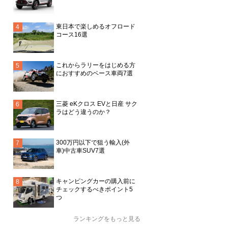
東日本で楽しめるオフロード
コース16選
これからラリーをはじめる方
におすすめのベース車両7選
三菱 eKクロス EVと日産 サク
ラはどう違うのか？
300万円以下で狙う輸入(外
車)中古車SUV7選
キャンピングカーの購入前に
チェックするべきポイント5
つ
ランキングをもっと見る