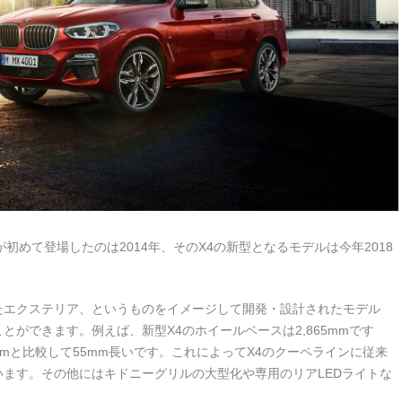
初めて登場したのは2014年、そのX4の新型となるモデルは今年2018
たエクステリア、というものをイメージして開発・設計されたモデル
ができます。例えば、新型X4のホイールベースは2,865mmです
0mmと比較して55mm長いです。これによってX4のクーペラインに従来
ます。その他にはキドニーグリルの大型化や専用のリアLEDライトな