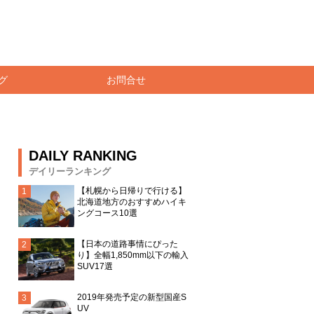
グ
お問合せ
DAILY RANKING
デイリーランキング
【札幌から日帰りで行ける】
北海道地方のおすすめハイキ
ングコース10選
【日本の道路事情にぴった
り】全幅1,850mm以下の輸入
SUV17選
2019年発売予定の新型国産S
UV