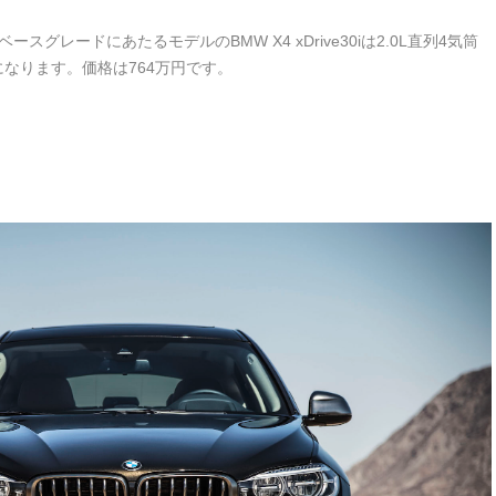
グレードにあたるモデルのBMW X4 xDrive30iは2.0L直列4気筒
なります。価格は764万円です。