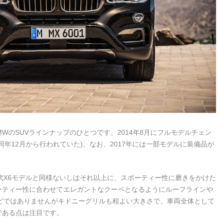
MWのSUVラインナップのひとつです。2014年8月にフルモデルチェン
年12月から行われていた)。なお、2017年には一部モデルに装備品が
初代X6モデルと同様ないしはそれ以上に、スポーティー性に磨きをかけた
ーティー性に合わせてエレガントなクーペとなるようにルーフラインや
どではありませんがキドニーグリルも程よい大きさで、車両全体として
である点は注目です。