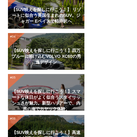
【SUV映えを探しに行こう！】 リゾ
ートに似合う英国生まれのSUV。ジ
ャガー Eペイスで軽井沢へ
【SUV映えを探しに行こう！】四万
ブルーに溶け込むVOLVO XC60の秀
逸デザイン
【SUV映えを探しに行こう！】スマ
ートな休日がよく似合うスタイリッ
シュさが魅力。新型ハリアーで、内
房の海でカヤック体験。
【SUV映えを探しに行こう！】高速