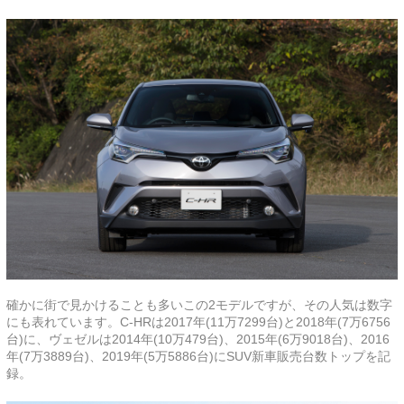
確かに街で見かけることも多いこの2モデルですが、その人気は数字
にも表れています。C-HRは2017年(11万7299台)と2018年(7万6756
台)に、ヴェゼルは2014年(10万479台)、2015年(6万9018台)、2016
年(7万3889台)、2019年(5万5886台)にSUV新車販売台数トップを記
録。