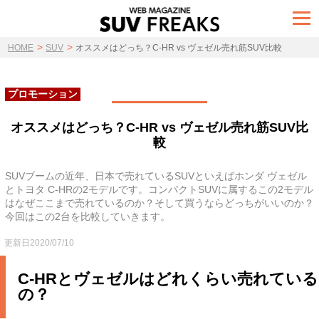
t
o
g
>
>
g
HOME
SUV
オススメはどっち？C-HR vs ヴェゼル売れ筋SUV比較
l
e
n
a
プロモーション
v
i
g
オススメはどっち？C-HR vs ヴェゼル売れ筋SUV比
a
較
t
i
o
n
SUVブームの近年、日本で売れているSUVといえばホンダ ヴェゼル
とトヨタ C-HRの2モデルです。コンパクトSUVに属するこの2モデル
はなぜここまで売れているのか？そして買うならどっちがいいのか？
今回はこの2台を比較していきます。
更新日2020/07/10
C-HRとヴェゼルはどれくらい売れている
の？