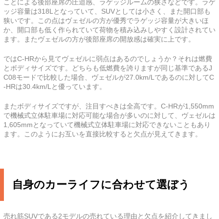
ことによる後部座席の圧迫感、ラゲッジルームの狭さなどです。ラゲ
ッジ容量は318Lとなっていて、SUVとしては小さく、また開口部も
狭いです。この点はヴェゼルの方が優秀でラゲッジ容量が大きいほ
か、開口部も低く作られていて荷物を積み込みしやすく設計されてい
ます。またヴェゼルの方が後部座席の開放感は確実に上です。
ではC-HRから見てヴェゼルに弱点はあるのでしょうか？それは燃費
とボディサイズです。どちらも低燃費を誇りますが同じ基準であるJ
C08モードで比較した場合、ヴェゼルが27.0km/Lであるのに対してC
-HRは30.4km/Lと優っています。
またボディサイズですが、注目すべきは全高です。C-HRが1,550mm
で機械式立体駐車場に対応可能な場合が多いのに対して、ヴェゼルは
1,605mmとなっていて機械式立体駐車場に対応できないこともあり
ます。このようにお互いを直接比較すると欠点が見えてきます。
自身のカーライフに合わせて選ぼう
売れ筋SUVである2モデルの売れている理由と欠点を紹介してきまし