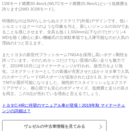
C08モード燃費30.4km/L(WLTCモード燃費25.8km/L)という低燃費を
誇ります(2WD JC08モード)。
特徴的なのはSUVらしからぬエクステリア(外装)デザインです。低い
シルエットはクーペのような印象を与え、新しいジャンルのSUVであ
ることを感じさせます。全高も低く1,550mm以下なので(ガソリン4
WDを除く)都心に多い機械式の立体駐車場でも入庫可能なのが人気の
理由の1つと言えます。
またトヨタの新世代プラットホームTNGAを採用し高いボディ剛性を
誇っています。そのためカッコだけでない質感の高い走りも魅力で
す。2019年10月にはマイナーチェンジが行われ、販売力をより強
化。コネクテッドカーとしての装備が充実させたほかトヨタ車で人気
のスポーツグレードGRスポーツが追加されたほか1.2L ターボモデル
でMTが選択可能になりました。個性的でスタイリッシュなエクステ
リアデザイン、都心部でも安心のボディサイズ、低燃費と走りの良さ
を両立、この3点が売れている理由と言えるでしょう。
トヨタC-HRに待望のマニュアル車が登場！2019年秋 マイナーチェ
ンジの詳細は？
ヴェゼルの中古車情報を見てみる