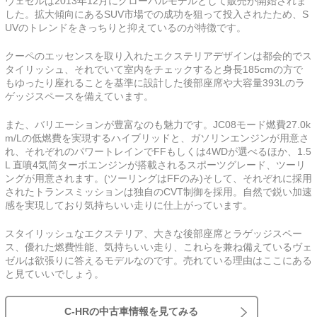
ヴェゼルは2013年12月にグローバルモデルとして販売が開始されま
した。拡大傾向にあるSUV市場での成功を狙って投入されたため、S
UVのトレンドをきっちりと抑えているのが特徴です。
クーペのエッセンスを取り入れたエクステリアデザインは都会的でス
タイリッシュ、それでいて室内をチェックすると身長185cmの方で
もゆったり座れることを基準に設計した後部座席や大容量393Lのラ
ゲッジスペースを備えています。
また、バリエーションが豊富なのも魅力です。JC08モード燃費27.0k
m/Lの低燃費を実現するハイブリッドと、ガソリンエンジンが用意さ
れ、それぞれのパワートレインでFFもしくは4WDが選べるほか、1.5
L 直噴4気筒ターボエンジンが搭載されるスポーツグレード、ツーリ
ングが用意されます。(ツーリングはFFのみ)そして、それぞれに採用
されたトランスミッションは独自のCVT制御を採用。自然で鋭い加速
感を実現しており気持ちいい走りに仕上がっています。
スタイリッシュなエクステリア、大きな後部座席とラゲッジスペー
ス、優れた燃費性能、気持ちいい走り、これらを兼ね備えているヴェ
ゼルは欲張りに答えるモデルなのです。売れている理由はここにある
と見ていいでしょう。
C-HRの中古車情報を見てみる