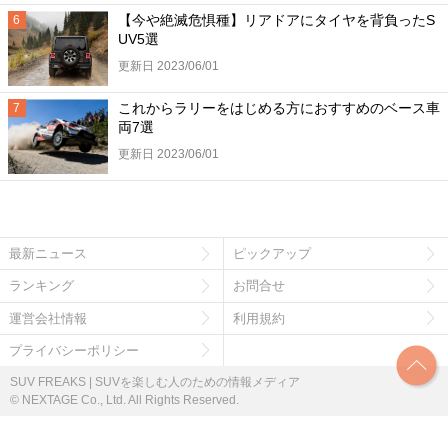
【今や絶滅危惧種】リアドアにタイヤを背負ったS
UV5選
更新日 2023/06/01
これからラリーをはじめる方におすすめのベース車
両7選
更新日 2023/06/01
最新ニュース
ピックアップ
ランキング
お問合せ
運営会社情報
利用規約
プライバシーポリシー
SUV FREAKS | SUVを楽しむ人のための情報メディア
© NEXTAGE Co., Ltd. All Rights Reserved.