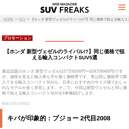
t
o
g
>
>
g
HOME
SUV
【ホンダ 新型ヴェゼルのライバル!?】同じ価格で狙える輸入コン
l
e
n
a
プロモーション
v
i
g
【ホンダ 新型ヴェゼルのライバル!?】同じ価格で狙
a
える輸入コンパクトSUV5選
t
i
o
n
最近話題のホンダ 新型ヴェゼル(227万9200円〜329万8900円)です
が、値段を見ると輸入車も手が届く価格帯です。実は同じ価格帯で購
入できる輸入コンパクトSUVも、日本におすすめのサイズ感でおしゃ
れなモデルが多く存在します。そこで、今回は新型ヴェゼルと同じ価
格で狙える輸入コンパクトSUVを5車種紹介します。
更新日2021/09/22
キバが印象的：プジョー 2代目2008