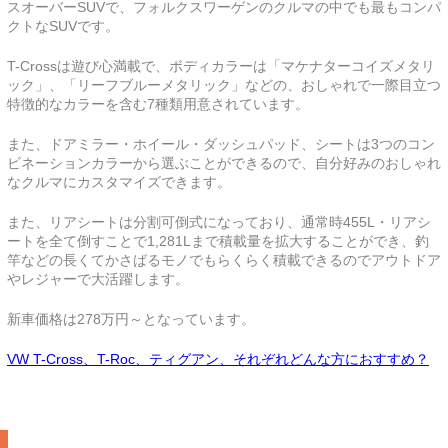
スオーバーSUVで、フォルクスワーゲンのクルマの中でも最もコンパ
クトなSUVです。
T-Crossは遊び心満載で、ボディカラーは「マケナターコイズメタリ
ック」、「リーフブルーメタリック」などの、おしゃれで一際目立つ
特徴的なカラーを含む7種類用意されています。
また、ドアミラー・ホイール・ダッシュパッド、シートは3つのコン
ビネーションカラーから選ぶことができるので、自分好みのおしゃれ
なクルマにカスタマイズできます。
また、リアシートは分割可倒式になっており、通常時455L・リアシ
ートを全て倒すことで1,281Lまで積載量を拡大することができ、釣
竿などの長くてかさばるモノでもらくらく積載できるのでアウトドア
やレジャーで大活躍します。
新車価格は278万円～となっています。
VW T-Cross、T-Roc、ティグアン、それぞれどんな方におすすめ？