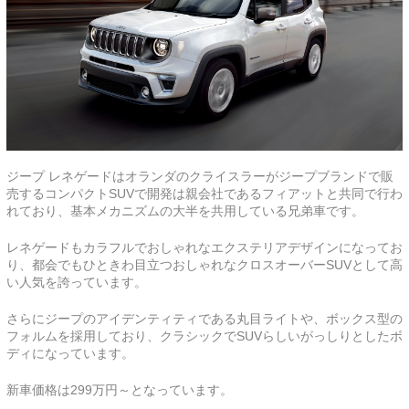
ジープ レネゲードはオランダのクライスラーがジープブランドで販
売するコンパクトSUVで開発は親会社であるフィアットと共同で行わ
れており、基本メカニズムの大半を共用している兄弟車です。
レネゲードもカラフルでおしゃれなエクステリアデザインになってお
り、都会でもひときわ目立つおしゃれなクロスオーバーSUVとして高
い人気を誇っています。
さらにジープのアイデンティティである丸目ライトや、ボックス型の
フォルムを採用しており、クラシックでSUVらしいがっしりとしたボ
ディになっています。
新車価格は299万円～となっています。