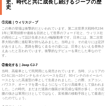
史、
時代と共に成長し続けるジープの歴
史
①元祖｜ウィリスジ－プ
この車の登場は衝撃的だといわれています。第二次世界大戦時代194
1年に軍用偵察や連絡を目的として世界のフォード社と、ウィリス社
の両社によって設計生産された4輪駆動車です。日本には、第二次世
界大戦の際に進駐軍が持ち込みました。当時より、その走りには定評
がありました。悪路を難なく走るその姿には、圧巻ともいえる畏怖さ
えあったと言われています。衝撃的なデビューを果たした車なので
す。
②進化する｜
Jeep CJ-7
当時、高級車として民間用にも発売されています。当時、ジュリアの
CJ-5に比べ10インチもホイルベースを広げ、93インチのホイールベ
ースとなった高速型の車として生産されました。この際、エアコン、
パワステ、オートマを選べるようになっており高級車として扱われま
した。この時代、まだまだ道路の舗装が未完成な場所が多く、その足
腰の強さは軍用だけとしてではなく、富裕層の移動手段として最適だ
ったのでしょう。