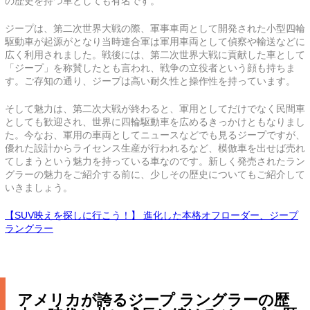
の歴史を持つ車としても有名です。
ジープは、第二次世界大戦の際、軍事車両として開発された小型四輪
駆動車が起源がとなり当時連合軍は軍用車両として偵察や輸送などに
広く利用されました。戦後には、第二次世界大戦に貢献した車として
「ジープ」を称賛したとも言われ、戦争の立役者という顔も持ちま
す。ご存知の通り、ジープは高い耐久性と操作性を持っています。
そして魅力は、第二次大戦が終わると、軍用としてだけでなく民間車
としても歓迎され、世界に四輪駆動車を広めるきっかけともなりまし
た。今なお、軍用の車両としてニュースなどでも見るジープですが、
優れた設計からライセンス生産が行われるなど、模倣車を出せば売れ
てしまうという魅力を持っている車なのです。新しく発売されたラン
グラーの魅力をご紹介する前に、少しその歴史についてもご紹介して
いきましょう。
【SUV映えを探しに行こう！】 進化した本格オフローダー、ジープ
ラングラー
アメリカが誇るジープ ラングラーの歴