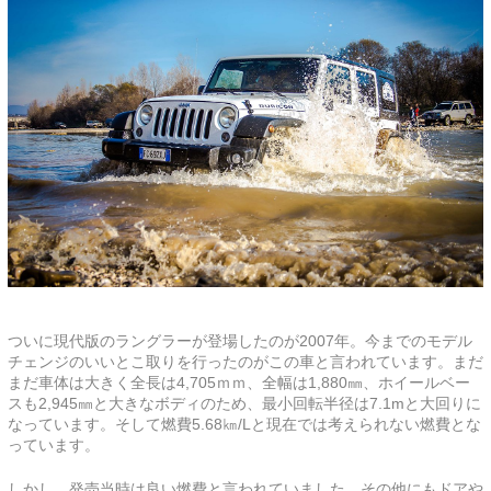
ついに現代版のラングラーが登場したのが2007年。今までのモデル
チェンジのいいとこ取りを行ったのがこの車と言われています。まだ
まだ車体は大きく全長は4,705ｍｍ、全幅は1,880㎜、ホイールベー
スも2,945㎜と大きなボディのため、最小回転半径は7.1mと大回りに
なっています。そして燃費5.68㎞/Lと現在では考えられない燃費とな
っています。
しかし、発売当時は良い燃費と言われていました。その他にもドアや