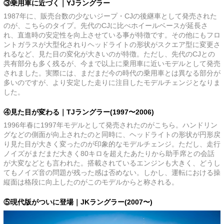
③乗用車に近づく｜
YJ
ラングラー
1987年に、販売台数の少ないジープ・CJの後継車として発売された
のが、こちらのタイプ。先代のCJに比べホイールベースが延長さ
れ、直進時の安定性を向上させている事が特徴です。その他にもフロ
ントガラスが大型化されりヘッドライトの形状がスクエア型に変更さ
れるなど、見た目の変化が大きいのが特徴。ただし、先代のCJとの
共有部分も多く残るが、今まで以上に乗用車に近いモデルとして発売
されました。実際には、まだまだ今の時代の乗用車とは異なる部分が
多いのですが、より安定した走りに注目したモデルチェンジとなりま
した。
④見た目が変わる｜
TJ
ラングラー(
1997〜2006)
1996年春に1997年モデルとして発売されたのがこちら。ハンドリン
グなどの側面が向上されたのと同時に、ヘッドライトの形状が円形戻
り見た目が大きく変ったのが印象的なモデルチェンジ。ただし、走行
ノイズがまだまだ大きく80キロを超えたあたりから助手席との会話
が大変などとも言われた。搭載されているエンジンも大きく、どうし
てもノイズ音の問題が残った感は否めない。しかし、運転における操
縦面は格段に向上したのがこのモデルからと称される。
⑤現代版がついに登場｜
JK
ラングラー(
2007〜)