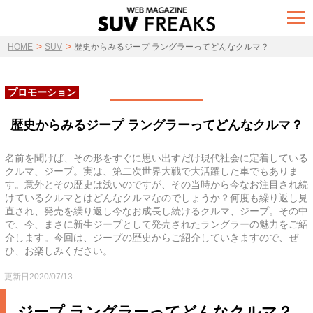
t
o
g
>
>
g
HOME
SUV
歴史からみるジープ ラングラーってどんなクルマ？
l
e
n
a
プロモーション
v
i
g
歴史からみるジープ ラングラーってどんなクルマ？
a
t
i
名前を聞けば、その形をすぐに思い出すだけ現代社会に定着している
o
クルマ、ジープ。実は、第二次世界大戦で大活躍した車でもありま
n
す。意外とその歴史は浅いのですが、その当時から今なお注目され続
けているクルマとはどんなクルマなのでしょうか？何度も繰り返し見
直され、発売を繰り返し今なお成長し続けるクルマ、ジープ。その中
で、今、まさに新生ジープとして発売されたラングラーの魅力をご紹
介します。今回は、ジープの歴史からご紹介していきますので、ぜ
ひ、お楽しみください。
更新日2020/07/13
ジープ ラングラーってどんなクルマ？