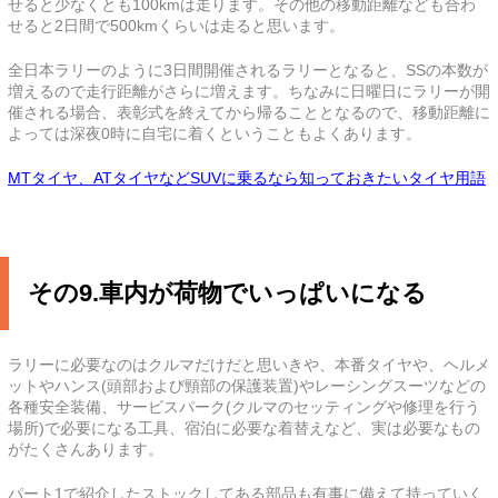
せると少なくとも100kmは走ります。その他の移動距離なども合わ
せると2日間で500kmくらいは走ると思います。
全日本ラリーのように3日間開催されるラリーとなると、SSの本数が
増えるので走行距離がさらに増えます。ちなみに日曜日にラリーが開
催される場合、表彰式を終えてから帰ることとなるので、移動距離に
よっては深夜0時に自宅に着くということもよくあります。
MTタイヤ、ATタイヤなどSUVに乗るなら知っておきたいタイヤ用語
その9.車内が荷物でいっぱいになる
ラリーに必要なのはクルマだけだと思いきや、本番タイヤや、ヘルメ
ットやハンス(頭部および頸部の保護装置)やレーシングスーツなどの
各種安全装備、サービスパーク(クルマのセッティングや修理を行う
場所)で必要になる工具、宿泊に必要な着替えなど、実は必要なもの
がたくさんあります。
パート1で紹介したストックしてある部品も有事に備えて持っていく