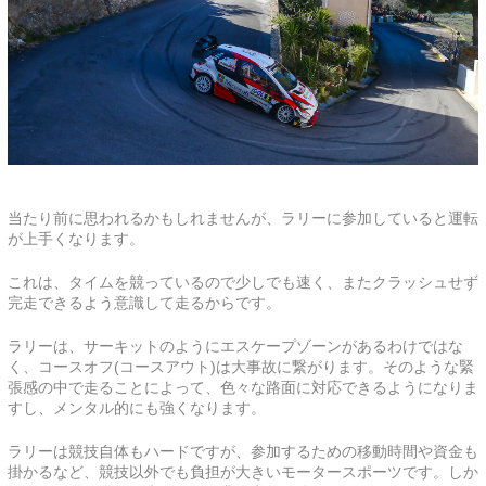
当たり前に思われるかもしれませんが、ラリーに参加していると運転
が上手くなります。
これは、タイムを競っているので少しでも速く、またクラッシュせず
完走できるよう意識して走るからです。
ラリーは、サーキットのようにエスケープゾーンがあるわけではな
く、コースオフ(コースアウト)は大事故に繋がります。そのような緊
張感の中で走ることによって、色々な路面に対応できるようになりま
すし、メンタル的にも強くなります。
ラリーは競技自体もハードですが、参加するための移動時間や資金も
掛かるなど、競技以外でも負担が大きいモータースポーツです。しか