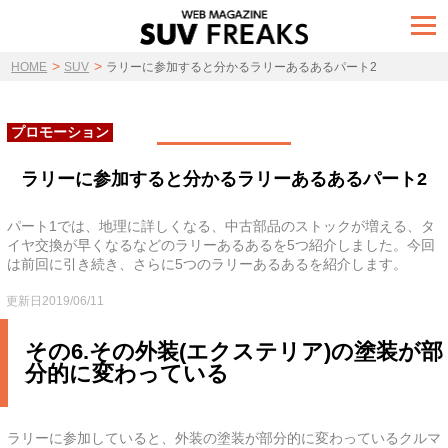
t
o
g
>
>
g
HOME
SUV
ラリーに参加すると分かるラリーあるあるパート2
l
e
n
a
プロモーション
v
i
g
ラリーに参加すると分かるラリーあるあるパート2
a
t
i
パート1では、地理に詳しくなる、中古部品のストックが増える、タ
o
イヤ交換が早くなるなどのラリーあるあるを5つ紹介しました。今回
n
は前回に引き続き、さらに5つのラリーあるあるを紹介します。
更新日2019/06/11
その6.その外装(エクステリア)の塗装が部
分的に変わっている
ラリーに参加していると、外装の塗装が部分的に変わっているクルマ