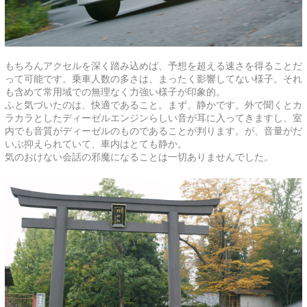
もちろんアクセルを深く踏み込めば、予想を超える速さを得ることだ
って可能です。乗車人数の多さは、まったく影響してない様子。それ
も含めて常用域での無理なく力強い様子が印象的。
ふと気づいたのは、快適であること。まず、静かです。外で聞くとカ
ラカラとしたディーゼルエンジンらしい音が耳に入ってきますし、室
内でも音質がディーゼルのものであることが判ります。が、音量がだ
いぶ抑えられていて、車内はとても静か。
気のおけない会話の邪魔になることは一切ありませんでした。