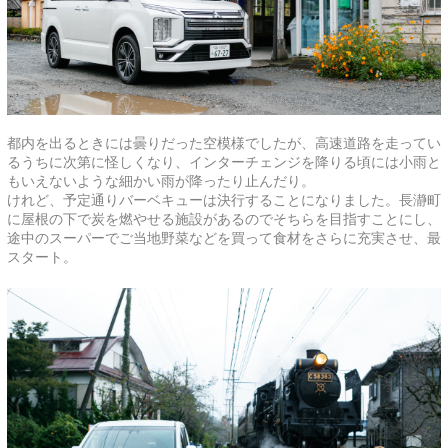
都内を出るときには曇りだった空模様でしたが、高速道路を走ってい
るうちに次第に怪しくなり、インターチェンジを降りる頃には小雨と
もいえないような細かい雨が降ったり止んだり。
けれど、予定通りバーベキューは決行することになりました。長瀞町
に屋根の下で炭を燃やせる施設があるのでそちらを目指すことにし、
途中のスーパーでご当地野菜などを買って食材をさらに充実させ、最
スタート。