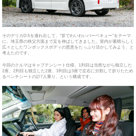
そのデリカD:5を連れ出して、“皆でわいわいバーベキュー”をテーマ
に、埼玉県の秩父方面まで足を伸ばしてきました。室内が素晴らしく
広々としたワンボックスボディの恩恵をたっぷり活かしてみよう、と
考えたのです。
今回のクルマはキャプテンシート仕様。1列目は当然ながら独立した
2座、2列目も独立した2座、3列目は3座で左右に分割して折りたため
るベンチシートの計7人乗り、という構成です。