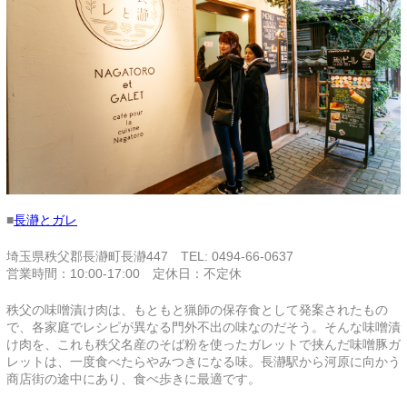
■
長瀞とガレ
埼玉県秩父郡長瀞町長瀞447 TEL: 0494-66-0637
営業時間：10:00-17:00 定休日：不定休
秩父の味噌漬け肉は、もともと猟師の保存食として発案されたもの
で、各家庭でレシピが異なる門外不出の味なのだそう。そんな味噌漬
け肉を、これも秩父名産のそば粉を使ったガレットで挟んだ味噌豚ガ
レットは、一度食べたらやみつきになる味。長瀞駅から河原に向かう
商店街の途中にあり、食べ歩きに最適です。