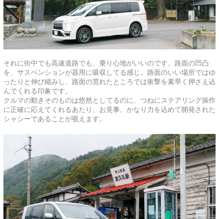
それに街中でも高速道路でも、乗り心地がいいのです。路面の凹凸
を、サスペンションが器用に吸収してる感じ。路面のいい場所ではゆ
ったりと伸び縮みし、路面の荒れたところでは衝撃を素早く押さえ込
んでくれる印象です。
クルマの動きそのものは悠然としてるのに、つねにステアリング操作
に正確に応えてくれるあたり、お見事。かなり力を込めて開発された
シャシーであることが覗えます。