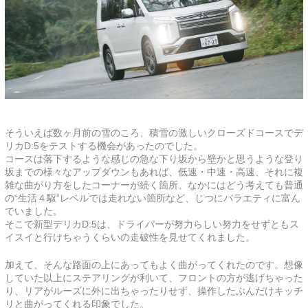
そういえば数ヶ月前の雪のころ、積雪の激しいクローズドコースでデ
リカD:5をテストする機会があったのでした。
コースは落下するような感じの急な下り坂から壁かと思うような登り
坂までの様々なアップダウンもあれば、低速・中速・高速、それに複
雑な曲がり方をしたコーナーが続く箇所、なかにはどう考えても普通
の“生活４駆”レベルでは走れない箇所など、じつにバラエティに富ん
でいました。
そこで新型デリカD:5は、ドライバーが努力らしい努力をせずともス
イスイと行けちゃうくらいの走破性を見せてくれました。
加えて、そんな路面の上にあってもよく曲がってくれたのです。想像
していた以上にステアリングが利いて、フロントの方が逃げちゃった
り、リアがルーズに外に出ちゃったりせず、操作したぶんだけキッチ
リと曲がってくれる印象でした。