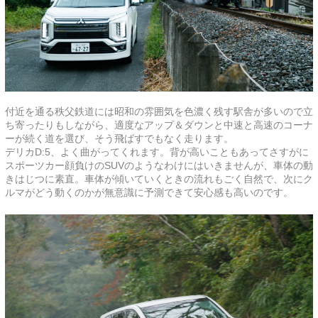
付近を通る秩父鉄道には昭和の雰囲気を色濃く残す駅舎が多いので立
ち寄ったりもしながら、適度なアップ＆ダウンと中速と高速のコーナ
ーが続く道を選び、そう飛ばすでもなく走ります。
デリカD:5、よく曲がってくれます。背が高いこともあってさすがに
スポーツカー顔負けのSUVのようなわけにはいきませんが、車体の動
きはじつに素直。車体が傾いていくときの流れもごく自然で、次にク
ルマがどう動くのかが無意識に予測できて安心感も高いのです。