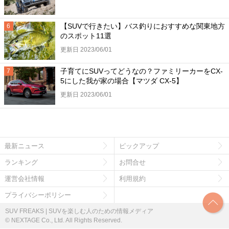
【SUVで行きたい】バス釣りにおすすめな関東地方
のスポット11選
更新日 2023/06/01
子育てにSUVってどうなの？ファミリーカーをCX-
5にした我が家の場合【マツダ CX-5】
更新日 2023/06/01
最新ニュース
ピックアップ
ランキング
お問合せ
運営会社情報
利用規約
プライバシーポリシー
SUV FREAKS | SUVを楽しむ人のための情報メディア
© NEXTAGE Co., Ltd. All Rights Reserved.