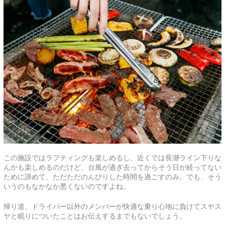
この施設ではラフティングも楽しめるし、近くでは長瀞ライン下りな
んかも楽しめるのだけど、台風が過ぎ去ってからそう日が経ってない
ために諦めて、ただただのんびりした時間を過ごすのみ。でも、そう
いうのもなかなか悪くないのですよね。
帰り道、ドライバー以外のメンバーが快適な乗り心地に負けてスヤス
ヤと眠りについたことはお伝えするまでもないでしょう。