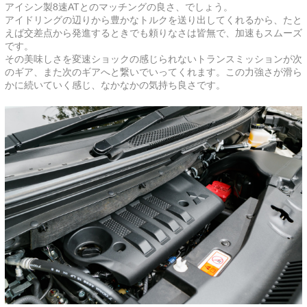
アイシン製8速ATとのマッチングの良さ、でしょう。
アイドリングの辺りから豊かなトルクを送り出してくれるから、たと
えば交差点から発進するときでも頼りなさは皆無で、加速もスムーズ
です。
その美味しさを変速ショックの感じられないトランスミッションが次
のギア、また次のギアへと繋いでいってくれます。この力強さが滑ら
かに続いていく感じ、なかなかの気持ち良さです。