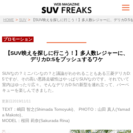
t
o
g
>
>
g
HOME
SUV
【SUV映えを探しに行こう！】多人数レジャーに、デリカD:5
l
e
n
a
プロモーション
v
i
g
【SUV映えを探しに行こう！】多人数レジャーに、
a
デリカD:5をプッシュするワケ
t
i
o
n
SUVなの？ミニバンなの？と議論がわかれることもある三菱デリカD:
5ですが、その高い悪路走破性はやっぱりSUVなのです。それでいて
室内はゆったり広々。そんなデリカD:5の新型を連れ立って、バーベ
キューを楽しんできました。
更新日2019/11/11
TEXT：嶋田 智之(Shimada Tomoyuki)、 PHOTO：山田 真人(Yamad
a Makoto)、
MODEL：桜田 莉奈(Sakurada Rina)