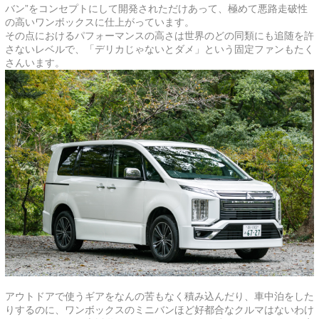
バン”をコンセプトにして開発されただけあって、極めて悪路走破性
の高いワンボックスに仕上がっています。
その点におけるパフォーマンスの高さは世界のどの同類にも追随を許
さないレベルで、「デリカじゃないとダメ」という固定ファンもたく
さんいます。
アウトドアで使うギアをなんの苦もなく積み込んだり、車中泊をした
りするのに、ワンボックスのミニバンほど好都合なクルマはないわけ