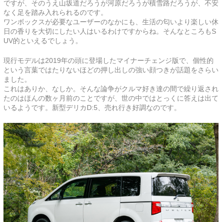
ですが、そのうえ山坂道だろうが河原だろうが積雪路だろうが、不安
なく足を踏み入れられるのです。
ワンボックスが必要なユーザーのなかにも、生活の匂いより楽しい休
日の香りを大切にしたい人はいるわけですからね。そんなところもS
UV的といえるでしょう。
現行モデルは2019年の頭に登場したマイナーチェンジ版で、個性的
という言葉ではたりないほどの押し出しの強い顔つきが話題をさらい
ました。
これはありか、なしか。そんな論争がクルマ好き達の間で繰り返され
たのはほんの数ヶ月前のことですが、世の中ではとっくに答えは出て
いるようです。新型デリカD:5、売れ行き好調なのです。