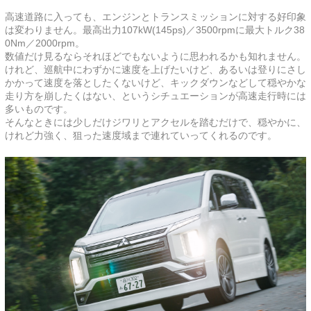
高速道路に入っても、エンジンとトランスミッションに対する好印象
は変わりません。最高出力107kW(145ps)／3500rpmに最大トルク38
0Nm／2000rpm。
数値だけ見るならそれほどでもないように思われるかも知れません。
けれど、巡航中にわずかに速度を上げたいけど、あるいは登りにさし
かかって速度を落としたくないけど、キックダウンなどして穏やかな
走り方を崩したくはない、というシチュエーションが高速走行時には
多いものです。
そんなときには少しだけジワリとアクセルを踏むだけで、穏やかに、
けれど力強く、狙った速度域まで連れていってくれるのです。