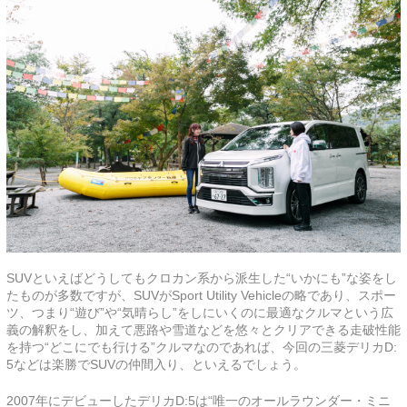
SUVといえばどうしてもクロカン系から派生した“いかにも”な姿をし
たものが多数ですが、SUVがSport Utility Vehicleの略であり、スポー
ツ、つまり“遊び”や“気晴らし”をしにいくのに最適なクルマという広
義の解釈をし、加えて悪路や雪道などを悠々とクリアできる走破性能
を持つ“どこにでも行ける”クルマなのであれば、今回の三菱デリカD:
5などは楽勝でSUVの仲間入り、といえるでしょう。
2007年にデビューしたデリカD:5は“唯一のオールラウンダー・ミニ