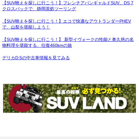
【SUV映えを探しに行こう！】フレンチアバンギャルドSUV、DS 7
クロスバックで、静岡茶処ツーリング
【SUV映えを探しに行こう！】エコで快適なアウトランダーPHEV
で、山梨を堪能しよう！
【SUV映えを探しに行こう！】 新型イヴォークの性能と奥久慈の名
物料理を堪能する、往復460kmの旅
デリカD:5の中古車情報を見てみる