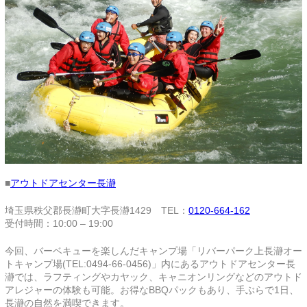
■
アウトドアセンター長瀞
埼玉県秩父郡長瀞町大字長瀞1429 TEL：
0120-664-162
受付時間：10:00 – 19:00
今回、バーベキューを楽しんだキャンプ場「リバーパーク上長瀞オー
トキャンプ場(TEL:0494-66-0456)」内にあるアウトドアセンター長
瀞では、ラフティングやカヤック、キャニオンリングなどのアウトド
アレジャーの体験も可能。お得なBBQパックもあり、手ぶらで1日、
長瀞の自然を満喫できます。