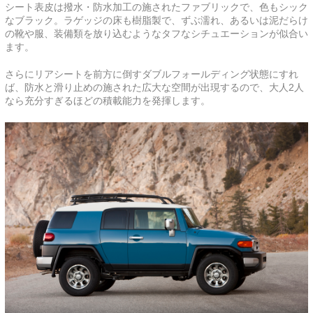
シート表皮は撥水・防水加工の施されたファブリックで、色もシック
なブラック。ラゲッジの床も樹脂製で、ずぶ濡れ、あるいは泥だらけ
の靴や服、装備類を放り込むようなタフなシチュエーションが似合い
ます。
さらにリアシートを前方に倒すダブルフォールディング状態にすれ
ば、防水と滑り止めの施された広大な空間が出現するので、大人2人
なら充分すぎるほどの積載能力を発揮します。