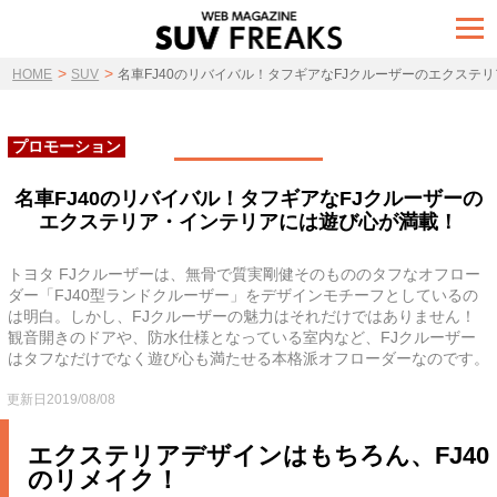
t
o
g
>
>
g
HOME
SUV
名車FJ40のリバイバル！タフギアなFJクルーザーのエクステ
l
e
n
a
プロモーション
v
i
g
名車FJ40のリバイバル！タフギアなFJクルーザーの
a
エクステリア・インテリアには遊び心が満載！
t
i
o
n
トヨタ FJクルーザーは、無骨で質実剛健そのもののタフなオフロー
ダー「FJ40型ランドクルーザー」をデザインモチーフとしているの
は明白。しかし、FJクルーザーの魅力はそれだけではありません！
観音開きのドアや、防水仕様となっている室内など、FJクルーザー
はタフなだけでなく遊び心も満たせる本格派オフローダーなのです。
更新日2019/08/08
エクステリアデザインはもちろん、FJ40
のリメイク！