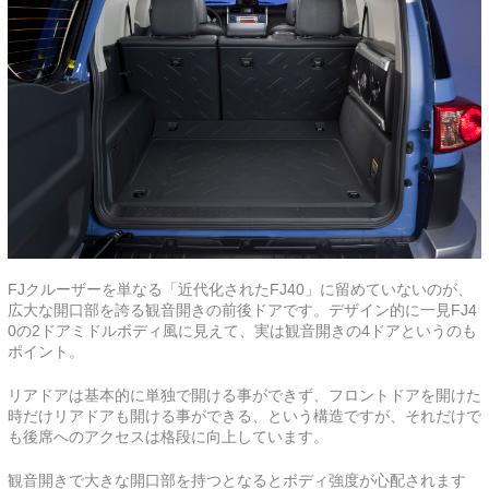
FJクルーザーを単なる「近代化されたFJ40」に留めていないのが、
広大な開口部を誇る観音開きの前後ドアです。デザイン的に一見FJ4
0の2ドアミドルボディ風に見えて、実は観音開きの4ドアというのも
ポイント。
リアドアは基本的に単独で開ける事ができず、フロントドアを開けた
時だけリアドアも開ける事ができる、という構造ですが、それだけで
も後席へのアクセスは格段に向上しています。
観音開きで大きな開口部を持つとなるとボディ強度が心配されます