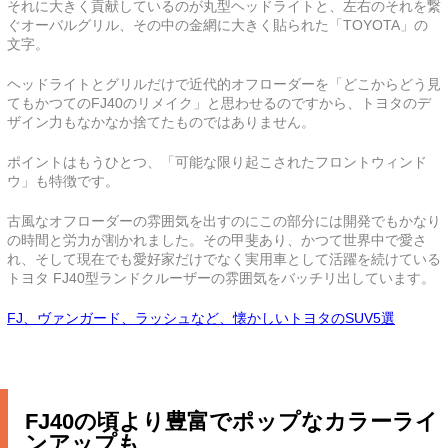
それに大きく貢献しているのが丸型ヘッドライトと、左右のそれを繋
ぐオーバルグリル、その中の金網に大きく貼られた「TOYOTA」の
文字。
ヘッドライトとグリルだけで近代的オフローダーを「どこからどう見
てもかつてのFJ40のリメイク」と思わせるのですから、トヨタのデ
ザイン力もなかなか捨てたものではありません。
ポイントはもうひとつ、「可能な限り起こされたフロントウィンド
ウ」も特徴です。
古風なオフローダーの雰囲気を出すのにこの部分には開発でもかなり
の時間と労力が割かれました。その甲斐あり、かつて世界中で愛さ
れ、そして現在でも愛好家だけでなく実用車として活躍を続けている
トヨタ FJ40型ランドクルーザーの雰囲気をバッチリ出しています。
FJ、ヴァンガード、ラッシュなど、懐かしいトヨタのSUV5選
FJ40の頃より豊富でポップなカラーライ
ンアップも