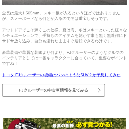
全長は最大1,505mm。スキー板が入るというほどではありません
が、スノーボードなら何とか入るので冬は重宝しそうです。
アウトドアでこそ輝くこの仕様。夏は海、冬はスキーといった様々な
シチュエーションで、手持ちのアイテムを乾かす事も無く無造作にド
サドサ放り込み、自分も濡れたまますぐ運転できるわけです。
豪華装備や華麗な装飾より何より、FJクルーザーのようなクルマの
インテリアとしては一番キャラクターに合っていて、重要なポイント
ですね！
トヨタ FJクルーザーの後継はバンのようなSUV？か予想してみた
FJクルーザーの中古車情報を見てみる