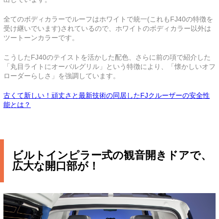
全てのボディカラーでルーフはホワイトで統一(これもFJ40の特徴を
受け継いでいます)されているので、ホワイトのボディカラー以外は
ツートーンカラーです。
こうしたFJ40のテイストを活かした配色、さらに前の項で紹介した
「丸目ライトにオーバルグリル」という特徴により、「懐かしいオフ
ローダーらしさ」を強調しています。
古くて新しい！頑丈さと最新技術の同居したFJクルーザーの安全性
能とは？
ビルトインピラー式の観音開きドアで、
広大な開口部が！