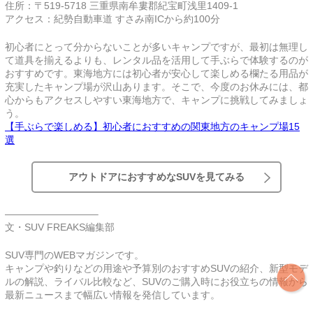
住所：〒519-5718 三重県南牟婁郡紀宝町浅里1409-1
アクセス：紀勢自動車道 すさみ南ICから約100分
初心者にとって分からないことが多いキャンプですが、最初は無理し
て道具を揃えるよりも、レンタル品を活用して手ぶらで体験するのが
おすすめです。東海地方には初心者が安心して楽しめる欄たる用品が
充実したキャンプ場が沢山あります。そこで、今度のお休みには、都
心からもアクセスしやすい東海地方で、キャンプに挑戦してみましょ
う。
【手ぶらで楽しめる】初心者におすすめの関東地方のキャンプ場15
選
アウトドアにおすすめなSUVを見てみる
—————————–
文・SUV FREAKS編集部
SUV専門のWEBマガジンです。
キャンプや釣りなどの用途や予算別のおすすめSUVの紹介、新型モデ
ルの解説、ライバル比較など、SUVのご購入時にお役立ちの情報から
最新ニュースまで幅広い情報を発信しています。