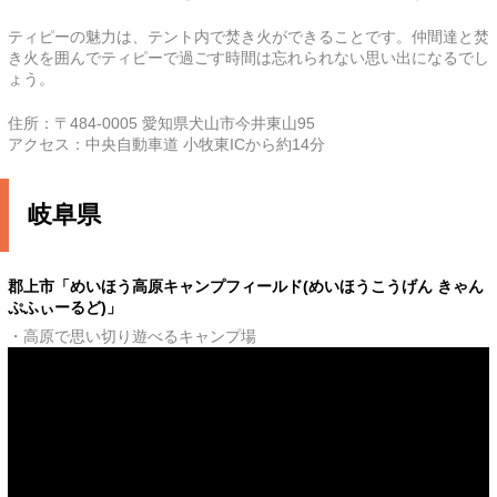
ティピーの魅力は、テント内で焚き火ができることです。仲間達と焚
き火を囲んでティピーで過ごす時間は忘れられない思い出になるでし
ょう。
住所：〒484-0005 愛知県犬山市今井東山95
アクセス：中央自動車道 小牧東ICから約14分
岐阜県
郡上市「めいほう高原キャンプフィールド(めいほうこうげん きゃん
ぷふぃーるど)」
・高原で思い切り遊べるキャンプ場