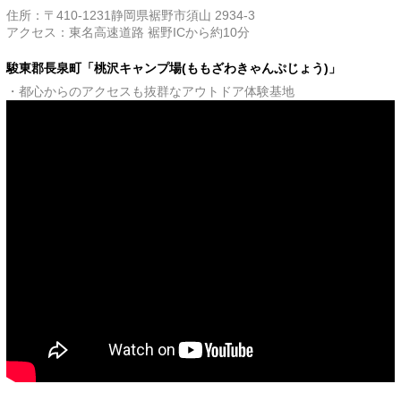
住所：〒410-1231静岡県裾野市須山 2934-3
アクセス：東名高速道路 裾野ICから約10分
駿東郡長泉町「桃沢キャンプ場(ももざわきゃんぷじょう)」
・都心からのアクセスも抜群なアウトドア体験基地