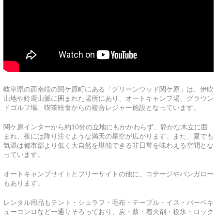
岐阜県の西南端の関ケ原町にある「グリーンウッド関ケ原」は、伊吹
山地や鈴鹿山脈に囲まれた場所にあり、オートキャンプ場、グラウン
ドゴルフ場、喫茶軽食からの複合レジャー施設となっています。
関ケ原インターから約10分の立地にもかかわらず、静かな木立に囲
まれ、夜には降り注ぐような満天の星空が広がります。また、夏でも
気温は都市部より低く大自然を堪能できる非日常を味わえる空間とな
っています。
オートキャンプサイトとフリーサイトの他に、コテージやバンガロー
もあります。
レンタル用品もテント・シュラフ・毛布・テーブル・イス・バーベキ
ューコンロなど一通りそろっており、炭・薪・着火剤・板氷・ロック