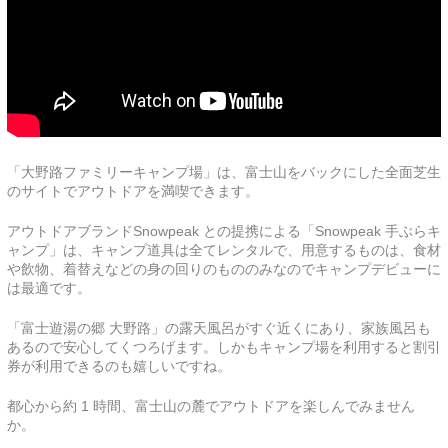
「大野路ファミリーキャンプ場」は、富士山をバックにした全面芝生
のサイトでアウトドアを満喫できます。
アウトドアブランドSnowpeak との提携による「Snowpeak 手ぶらキ
ャンプ」は、キャンプ道具は全てレンタルで、用意するものは、食材
や飲物、着替えなどの身の回りのもののみなのでキャンプデビューに
は最適です。
「富士遊湯の郷 大野路」の露天風呂がすぐ近くにあり、家族風呂も
あるので安心してくつろげます。しかもキャンプ場を利用すると割引
券が利用できるのも嬉しいですね。
都心から約 1 時間、富士山の麓でアウトドアを楽しんでみません
か。