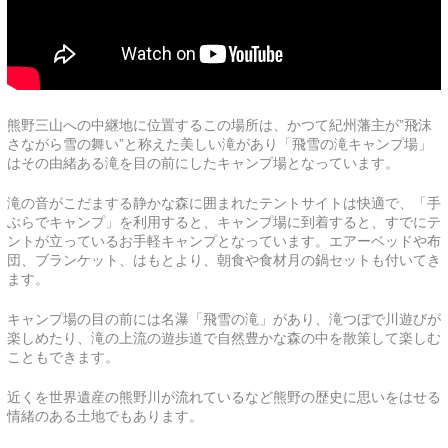
熊野三山への中継地に位置するこの場所は、かつて紀州藩主が”飛沫
さながら雪の舞い”と称えた美しい滝があり「飛雪の滝キャンプ場」
はその由緒ある滝を目の前にしたキャンプ場となっています。
滝の音がこだまする静かな森に囲まれたテントサイトは快適で、「手
ぶらでキャンプ」を利用すると、キャンプ場に到着すると、すでにテ
ントが立っているお手軽キャンプとなっています。エアーベッドや布
団、ブランケット、はもとより、朝食や食材月の鍋セットも付いてき
ます。
キャンプ場の目の前には名瀑「飛雪の滝」があり、滝つぼで川遊びが
楽しめたり、滝の上流の遊歩道で自然豊かな森の中を散策して楽しむ
こともできます。
近くを世界遺産の熊野川が流れているなど熊野の歴史に思いをはせる
情緒のある土地でもあります。