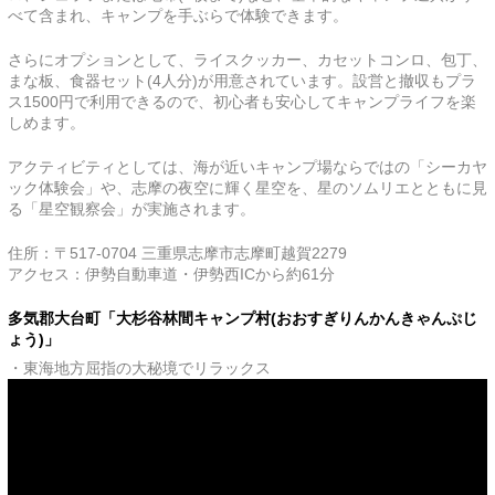
べて含まれ、キャンプを手ぶらで体験できます。
さらにオプションとして、ライスクッカー、カセットコンロ、包丁、
まな板、食器セット(4人分)が用意されています。設営と撤収もプラ
ス1500円で利用できるので、初心者も安心してキャンプライフを楽
しめます。
アクティビティとしては、海が近いキャンプ場ならではの「シーカヤ
ック体験会」や、志摩の夜空に輝く星空を、星のソムリエとともに見
る「星空観察会」が実施されます。
住所：〒517-0704 三重県志摩市志摩町越賀2279
アクセス：伊勢自動車道・伊勢西ICから約61分
多気郡大台町「大杉谷林間キャンプ村(おおすぎりんかんきゃんぷじ
ょう)」
・東海地方屈指の大秘境でリラックス