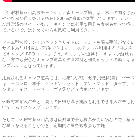
「休暇村茶臼山高原チャウシカノ森キャンプ場」は、木々の間をさわ
やかな風が通り抜ける標高1,200mの高原に位置しています。テント
が設営済のサイトがあり、キャンプに必用な用具も食材もすべて揃っ
ているので、はじめての方も気軽に利用できます。
ドーム型常設テントのキツツキサイトは、テントを張る手間がなく1
サイトあたり4名まで宿泊できます。このテントを利用する「手ぶら
でキャンプ~BBQコース」では、キャンプの道具も、キャンプ経験も
ない方でも安心なキャンプ道具や夕食材料と朝食がセットの楽々キャ
ンプパックとなっています。
用意されるキャンプ道具には、毛布1人2枚、炊事用燃料(炭)、バーベ
キューコンロ、軍手、クッキングセット、テントマット、タープ、ラ
ンタン、イス、テーブル、ゴミ袋などが含まれています。
休暇村本館入浴券と、周辺の日帰り温泉施設も利用できる入浴券も付
いてくるオスシメプランです。
そして、休暇村茶臼山高原は愛知県で最も標高が高い宿なので、様々
な星々を見ることができ、定期的に星空観察会も実施。