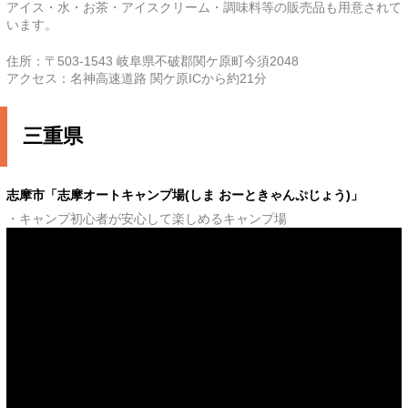
アイス・水・お茶・アイスクリーム・調味料等の販売品も用意されて
います。
住所：〒503-1543 岐阜県不破郡関ケ原町今須2048
アクセス：名神高速道路 関ケ原ICから約21分
三重県
志摩市「志摩オートキャンプ場(しま おーときゃんぷじょう)」
・キャンプ初心者が安心して楽しめるキャンプ場