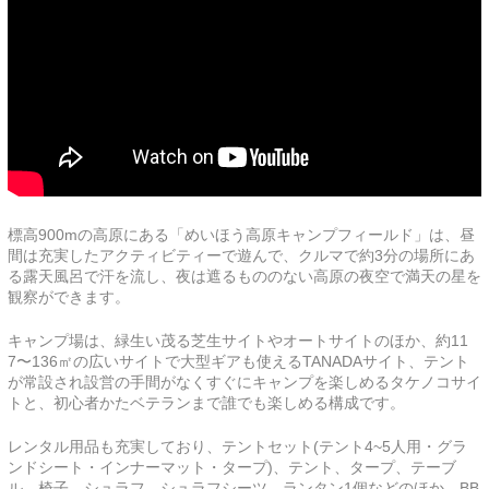
標高900mの高原にある「めいほう高原キャンプフィールド」は、昼
間は充実したアクティビティーで遊んで、クルマで約3分の場所にあ
る露天風呂で汗を流し、夜は遮るもののない高原の夜空で満天の星を
観察ができます。
キャンプ場は、緑生い茂る芝生サイトやオートサイトのほか、約11
7〜136㎡の広いサイトで大型ギアも使えるTANADAサイト、テント
が常設され設営の手間がなくすぐにキャンプを楽しめるタケノコサイ
トと、初心者かたベテランまで誰でも楽しめる構成です。
レンタル用品も充実しており、テントセット(テント4~5人用・グラ
ンドシート・インナーマット・タープ)、テント、タープ、テーブ
ル、椅子、シュラフ、シュラフシーツ、ランタン1個などのほか、BB