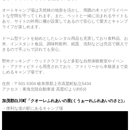
オートキャンプ場は天然林の地形を活かし、周囲の木々がプライベー
トな空間を守ってくれます。また、ペットと一緒に泊まれるサイトも
あり、サイトの外周に柵が設置してあるので安心して愛犬とキャンプ
ライフが楽しめます。
ドーム型テントを始めとしたレンタル用品も充実しており食料品、お
米、インスタント食品、調味料飲料、紙皿、洗剤などは売店で購入で
きるので手ぶらで訪れても安心。
野外クッキング・ウッドクラフトなど多彩な自然体験教室やイベン
ト・アクティビティも用意されており、ファミリーから本格派まで楽
しめるキャンプ場です。
住所：〒501-5304 岐阜県郡上市高鷲町鮎立5434
アクセス：東海北陸自動車道 高鷲ICより約5分
加茂郡白川町「クオーレふれあいの里(くうぉーれふれあいのさと)」
・便利な道の駅にあるキャンプ場