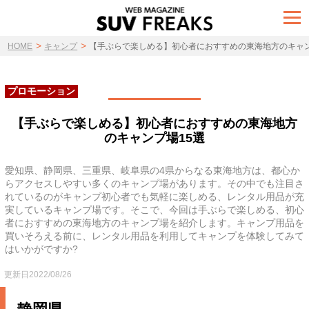
t
o
g
>
>
g
HOME
キャンプ
【手ぶらで楽しめる】初心者におすすめの東海地方のキャン
l
e
n
a
プロモーション
v
i
g
【手ぶらで楽しめる】初心者におすすめの東海地方
a
のキャンプ場15選
t
i
o
n
愛知県、静岡県、三重県、岐阜県の4県からなる東海地方は、都心か
らアクセスしやすい多くのキャンプ場があります。その中でも注目さ
れているのがキャンプ初心者でも気軽に楽しめる、レンタル用品が充
実しているキャンプ場です。そこで、今回は手ぶらで楽しめる、初心
者におすすめの東海地方のキャンプ場を紹介します。キャンプ用品を
買いそろえる前に、レンタル用品を利用してキャンプを体験してみて
はいかがですか?
更新日2022/08/26