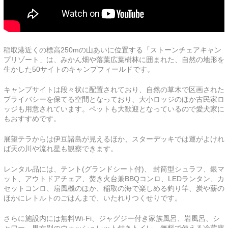
稲取港近くの標高250mの山あいに位置する「ストーンチェアキャン
プリゾート」は、みかん畑や落葉広葉樹林に囲まれた、自然の地形を
生かした50サイトのキャンプフィールドです。
キャンプサイトは段々状に配置されており、自然の草木で区画された
プライバシーを保てる空間となっており、大小ロッジのほか古民家ロ
ッジも用意されています。ペットも大歓迎となっているので愛犬家に
もおすすめです。
展望テラからは伊豆諸島が見えるほか、スターデッキでは運がよけれ
ば天の川や流れ星も観察できます。
レンタル品には、テント(グランドシート付)、 封筒型シュラフ、銀マ
ット、アウトドアチェア、焚き火台兼BBQコンロ、LEDランタン、カ
セットコンロ、扇風機のほか、稲取の海で楽しめる釣り竿、炭や薪の
ほかにレトルトのごはんまで、いたれりつくせりです。
さらに施設内には無料Wi-Fi、ジャグジー付き家族風呂、岩風呂、シ