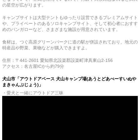
の星空が広がります。
キャンプサイトは大型テントもゆったり設営できるプレミアムサイト
や、プライベートのあるソロキャンプサイト、そして初心者におすす
めのバンガローなど、さまざまな施設が用意されています。
食材は、つぐ高原グリーンパークに道の駅が併設されており、地元の
特産品や野菜、果物などが購入できますよ。
住所：〒441-2601 愛知県北設楽郡設楽町津具東山2-156
アクセス：名古屋ICから約79分
犬山市「アウトドアベース 犬山キャンプ場(あうとどあべーすいぬや
まきゃんぷじょう)」
・愛犬と一緒にアウトドア三昧