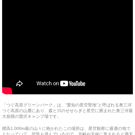
「つぐ高原グリーンパーク」は、”愛知の星空聖地”と呼ばれる奥三河
つぐ高原の山麓にあり、森と川のせせらぎと星空に囲まれた奥三河最
大規模の贅沢キャンプ場です。
標高1,000m級の山々に抱かれたこの場所は、星空観察に最適の地で
となっていて、空気も澄んでいるので、月齢や天候に恵まれると満天