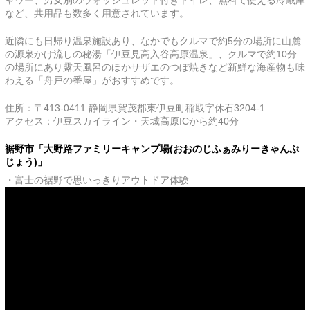
ャワー、男女別のウォッシュレット付きトイレ、無料で使える冷蔵庫
など、共用品も数多く用意されています。
近隣にも日帰り温泉施設あり、なかでもクルマで約5分の場所に山麓
の源泉かけ流しの秘湯「伊豆見高入谷高原温泉」、クルマで約10分
の場所にあり露天風呂のほかサザエのつぼ焼きなど新鮮な海産物も味
わえる「舟戸の番屋」がおすすめです。
住所：〒413-0411 静岡県賀茂郡東伊豆町稲取字休石3204-1
アクセス：伊豆スカイライン・天城高原ICから約40分
裾野市「大野路ファミリーキャンプ場(おおのじふぁみりーきゃんぷ
じょう)」
・富士の裾野で思いっきりアウトドア体験