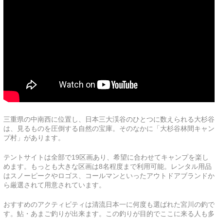
三重県の中南西に位置し、日本三大渓谷のひとつに数えられる大杉谷
は、見るものを圧倒する自然の宝庫。そのなかに「大杉谷林間キャン
プ村」があります。
テントサイトは全部で19区画あり、希望に合わせてキャンプを楽し
めます。もっとも大きな区画は8名程度まで利用可能。レンタル用品
はスノーピークやロゴス、コールマンといったアウトドアブランドか
ら厳選されて用意されています。
おすすめのアクティビティは清流日本一に何度も選ばれた宮川の釣で
す。鮎・あまご釣りが出来ます。この釣りが目的でここに来る人も多