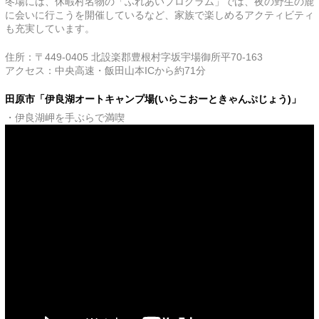
冬場には、休暇村名物の「ふれあいプログラム」では、夜の野生の鹿
に会いに行こうを開催しているなど、家族で楽しめるアクティビティ
も充実しています。
住所：〒449-0405 北設楽郡豊根村字坂宇場御所平70-163
アクセス：中央高速・飯田山本ICから約71分
田原市「伊良湖オートキャンプ場(いらこおーときゃんぷじょう)」
・伊良湖岬を手ぶらで満喫