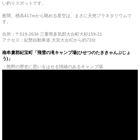
い釣りスポットです。
夜間、標高417mから眺める星空は、まさに天然プラネタリウムで
す。
住所：〒519-2634 三重県多気郡大台町大杉159-21
アクセス：紀勢自動車道 大宮大台ICから約73分
南牟婁郡紀宝町「飛雪の滝キャンプ場(ひせつのたききゃんぷじょ
う)」
・熊野の歴史に思いをはせる情緒のあるキャンプ場