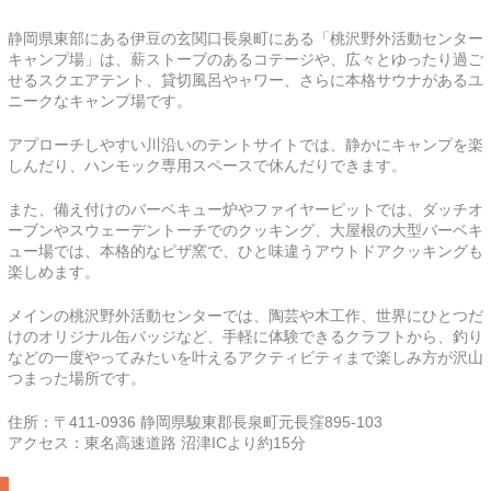
静岡県東部にある伊豆の玄関口長泉町にある「桃沢野外活動センター
キャンプ場」は、薪ストーブのあるコテージや、広々とゆったり過ご
せるスクエアテント、貸切風呂やャワー、さらに本格サウナがあるユ
ニークなキャンプ場です。
アプローチしやすい川沿いのテントサイトでは、静かにキャンプを楽
しんだり、ハンモック専用スペースで休んだりできます。
また、備え付けのバーベキュー炉やファイヤーピットでは、ダッチオ
ーブンやスウェーデントーチでのクッキング、大屋根の大型バーベキ
ュー場では、本格的なピザ窯で、ひと味違うアウトドアクッキングも
楽しめます。
メインの桃沢野外活動センターでは、陶芸や木工作、世界にひとつだ
けのオリジナル缶バッジなど、手軽に体験できるクラフトから、釣り
などの一度やってみたいを叶えるアクティビティまで楽しみ方が沢山
つまった場所です。
住所：〒411-0936 静岡県駿東郡長泉町元長窪895-103
アクセス：東名高速道路 沼津ICより約15分