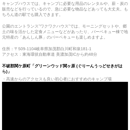
キャンプハウスでは、キャンプに必要な用品のレンタルや、薪・炭の
販売などを行っているので、急に必要な物品などあっても大丈夫。も
ちろん道の駅でも購入できます。
公園のエントランス”ワクワクハウス”では、モーニングセットや、郷
土の味を活かした定食メニューなどがあったり、バーベキュー棟で地
元特産の「あんしん豚」のバーベキューも楽しめますよ。
住所：〒509-1104岐阜県加茂郡白川町和泉181-1
アクセス：東海環状自動車道 美濃加茂ICから約48分
不破郡関ケ原町「グリーンウッド関ヶ原 (ぐりーんうっどせきがは
ら)」
・高速からのアクセスも良い初心者におすすめのキャンプ場