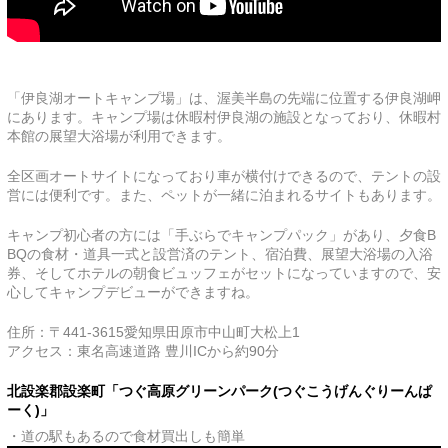
「伊良湖オートキャンプ場」は、渥美半島の先端に位置する伊良湖岬
にあります。キャンプ場は休暇村伊良湖の施設となっており、休暇村
本館の展望大浴場が利用できます。
全区画オートサイトになっており車が横付けできるので、テントの設
営には便利です。また、ペットが一緒に泊まれるサイトもあります。
キャンプ初心者の方には「手ぶらでキャンプパック」があり、夕食B
BQの食材・道具一式と設営済のテント、宿泊費、展望大浴場の入浴
券、そしてホテルの朝食ビュッフェがセットになっていますので、安
心してキャンプデビューができますね。
住所：〒441-3615愛知県田原市中山町大松上1
アクセス：東名高速道路 豊川ICから約90分
北設楽郡設楽町「つぐ高原グリーンパーク(つぐこうげんぐりーんぱ
ーく)」
・道の駅もあるので食材買出しも簡単