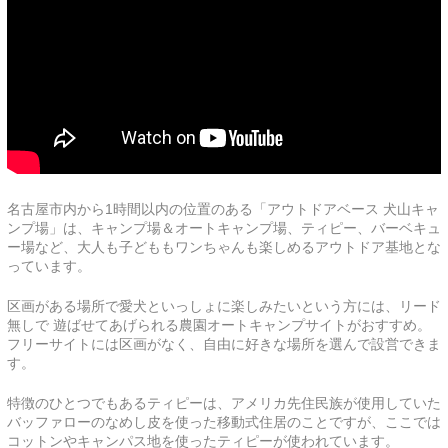
名古屋市内から1時間以内の位置のある「アウトドアベース 犬山キャ
ンプ場」は、キャンプ場＆オートキャンプ場、ティピー、バーベキュ
ー場など、大人も子どももワンちゃんも楽しめるアウトドア基地とな
っています。
区画がある場所で愛犬といっしょに楽しみたいという方には、リード
無しで 遊ばせてあげられる農園オートキャンプサイトがおすすめ。
フリーサイトには区画がなく、自由に好きな場所を選んで設営できま
す。
特徴のひとつでもあるティピーは、アメリカ先住民族が使用していた
バッファローのなめし皮を使った移動式住居のことですが、ここでは
コットンやキャンパス地を使ったティピーが使われています。