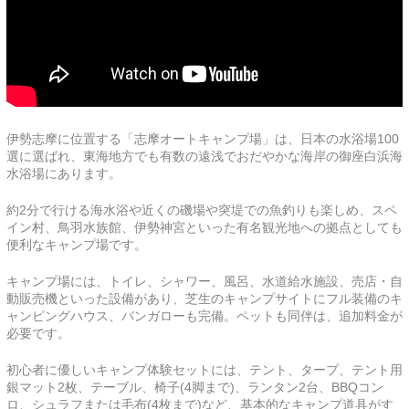
伊勢志摩に位置する「志摩オートキャンプ場」は、日本の水浴場100
選に選ばれ、東海地方でも有数の遠浅でおだやかな海岸の御座白浜海
水浴場にあります。
約2分で行ける海水浴や近くの磯場や突堤での魚釣りも楽しめ、スペ
イン村、鳥羽水族館、伊勢神宮といった有名観光地への拠点としても
便利なキャンプ場です。
キャンプ場には、トイレ、シャワー、風呂、水道給水施設、売店・自
動販売機といった設備があり、芝生のキャンプサイトにフル装備のキ
ャンピングハウス、バンガローも完備。ペットも同伴は、追加料金が
必要です。
初心者に優しいキャンプ体験セットには、テント、タープ、テント用
銀マット2枚、テーブル、椅子(4脚まで)、ランタン2台、BBQコン
ロ、シュラフまたは毛布(4枚まで)など、基本的なキャンプ道具がす