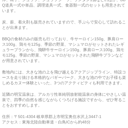
Q道具一式や単品、調理道具一式、食器類一式のセットも用意されて
います。
炭、薪、着火剤も販売されていますので、手ぶらで安心して訪れるこ
とが出来ます。
BBQの食材のみの販売も行っており、牛サーロイン150g、豚肩ロー
ス100g、鶏モモ125g、季節の野菜、マシュマロがセットされたレギ
ュラープランから、飛騨牛サーロイン150g、豚肩ロース100g、鶏モ
モ125g、季節の野菜、マシュマロがセットされた飛騨牛プランなど
が用意されています。
敷地内には、大きな池の上を飛び越えるアクアジップライン、特設コ
ースを走り抜ける本格的なバギーパーク、大きな池の中でお子様も楽
しめるカヌー体験といった、3つのアクティビティも利用できます。
近隣の明宝温泉は、アルカリ性単純弱放射能温泉の身体にやさしい温
泉で、四季の自然を感じながらくつろげる施設ですから、ぜひ寄るこ
とをおすすめします。
住所：〒501-4304 岐阜県郡上市明宝奥住水沢上3447-1
アクセス：東海北陸自動車道・白鳥ICから約48分