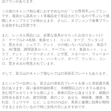
泊プランがあります。
ソロ派のキャンプ初心者におすすめなのが「ソロ専用手ぶらプラン」
です。寝具から器具セット等備品全て常設されているので手ぶらで感
嘆にキャンプライフが味わえます。さらに、オプションで食事プラン
を追加すれば完璧です。
また、レンタル用品には、必要な道具がそろったお泊りセット(イ
ス・テーブル2~4名様、食器セット、コンロ、タープ、ランタン2
コ、焚き火台、シュラフ、テント、その他いろいろ)のほか、単品で
も、AC電源、調理器具セット、テーブル、イス、食器セット、シュ
ラフ、テント、クーラーボックス、ピザ窯、スモーカー、ウォーター
ジャグ、アメニティセット、ハンモック、タープ、ランタン、コン
ロ、焚き火台が用意されています。
そして、富士山のキャンプ場ならではの溶岩石プレートもあります。
またシャワー以外にも、富士山の溶岩石プレートを使った溶岩露天風
呂があります。高い遠赤外線効果と、30種類以上のミネラル成分を
含む弱アルカリミネラル泉により、身体の芯から温まります。細胞の
活性化を促すため、疲労回復、肩のこり、あせも、神経痛、腰痛、荒
れ症、リュウマチ、ヒビ、しもやけのほか、美容と健康に効果が期待
できるとされているので特に女性の方におすすめです。