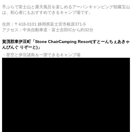
手ぶらで富士山と露天風呂を楽しめるアーバンキャンピング朝霧宝山
は、初心者にもおすすめできるキャンプ場です。
住所：〒418-0101 静岡県富士宮市根原371-5
アクセス：中央自動車道・富士吉田ICから約32分
賀茂郡東伊豆町「​Stone ChairCamping Resort(すとーんちぇあきゃ
んぴんぐ りぞーと)」
・星空と伊豆諸島を一望できるキャンプ場