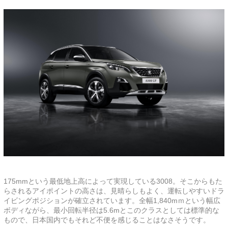
175mmという最低地上高によって実現している3008。そこからもた
らされるアイポイントの高さは、見晴らしもよく、運転しやすいドラ
イビングポジションが確立されています。全幅1,840mｍという幅広
ボディながら、最小回転半径は5.6mとこのクラスとしては標準的な
もので、日本国内でもそれど不便を感じることはなさそうです。