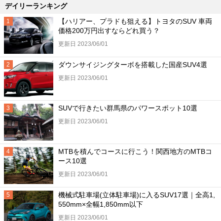
デイリーランキング
【ハリアー、プラドも狙える】トヨタのSUV 車両
価格200万円出すならどれ買う？
更新日 2023/06/01
ダウンサイジングターボを搭載した国産SUV4選
更新日 2023/06/01
SUVで行きたい群馬県のパワースポット10選
更新日 2023/06/01
MTBを積んでコースに行こう！関西地方のMTBコ
ース10選
更新日 2023/06/01
機械式駐車場(立体駐車場)に入るSUV17選｜全高1,
550mm×全幅1,850mm以下
更新日 2023/06/01