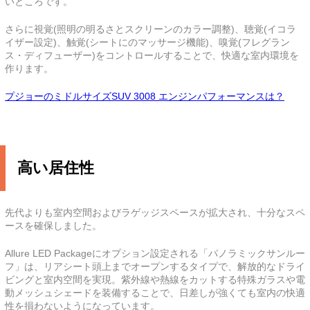
いところです。
さらに視覚(照明の明るさとスクリーンのカラー調整)、聴覚(イコラ
イザー設定)、触覚(シートにのマッサージ機能)、嗅覚(フレグラン
ス・ディフューザー)をコントロールすることで、快適な室内環境を
作ります。
プジョーのミドルサイズSUV 3008 エンジンパフォーマンスは？
高い居住性
先代よりも室内空間およびラゲッジスペースが拡大され、十分なスペ
ースを確保しました。
Allure LED Packageにオプション設定される「パノラミックサンルー
フ」は、リアシート頭上までオープンするタイプで、解放的なドライ
ビングと室内空間を実現。紫外線や熱線をカットする特殊ガラスや電
動メッシュシェードを装備することで、日差しが強くても室内の快適
性を損わないようになっています。