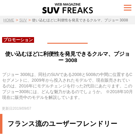
t
o
g
>
>
g
HOME
SUV
使い込むほどに利便性を発見できるクルマ、プジョー 3008
l
e
n
a
プロモーション
v
i
g
使い込むほどに利便性を発見できるクルマ、プジョ
a
ー 3008
t
i
o
n
プジョー 3008は、同社のSUVである2008と5008の中間に位置するC
セグメントに、2009年から投入されたモデルで、現在販売されてい
るのは、2016年にモデルチェンジを行った2代目にあたります。この
プジョー3008には、どんな魅力があるのでしょうか。 ※2018年10月
現在に販売中のモデルを解説しています。
更新日2019/09/07
フランス流のユーザーフレンドリー