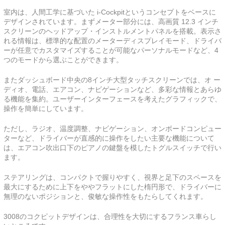
室内は、人間工学に基づいた i-Cockpitというコンセプトをベースに
デザインされています。まずメーター部分には、高画質 12.3 インチ
スクリーンのヘッドアップ・インストルメントパネルを搭載。表示さ
れる情報は、標準的な配置のメーターディスプレイモード、ドライバ
ーが任意でカスタマイズすることが可能なパーソナルモードなど、4
つのモードから選ぶことができます。
またダッシュボード中央の8インチ大型タッチスクリーンでは、オ ー
ディオ、電話、エアコン、ナビゲーションなど、多彩な情報とあらゆ
る機能を集約。ユーザーインターフェースを考えたグラフィックで、
操作を簡単にしています。
ただし、ラジオ、温度調整、ナビゲーション、オンボードコンピュー
ターなど、ドライバーが直感的に操作をしたい主要な機能について
は、エアコン吹出口下のピアノの鍵盤を模したトグルスイッチで行い
ます。
ステアリングは、コンパクトで握りやすく、視界と足下のスペースを
最大にするために上下をややフラットにした楕円形で、ドライバーに
無理のないポジションと、俊敏な操作性をもたらしてくれます。
3008のコクピットデザインは、合理性を大切にするフランス車らし