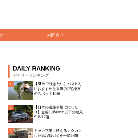
グ
お問合せ
DAILY RANKING
デイリーランキング
【SUVで行きたい】バス釣り
におすすめな近畿(関西)地方
のスポット10選
【日本の道路事情にぴった
り】全幅1,850mm以下の輸入
SUV17選
キャンプ場に映えるカクカク
したSUV(16台)を一挙公開