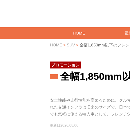
HOME
最
HOME
>
SUV
>
全幅1,850mm以下のフレン
プロモーション
全幅1,850m
安全性能や走行性能を高めるために、クル
れた交通インフラは旧来のサイズで、日本
でも気軽に使える輸入車として、フレンチS
更新日2020/08/06