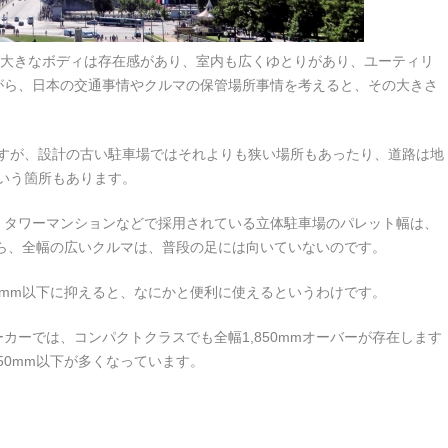
す。大きなボディは存在感があり、室内も広くゆとりがあり、ユーティリ
がら、日本の交通事情やクルマの保管場所事情を考えると、その大きさ
ですが、設計の古い駐車場ではそれよりも狭い場所もあったり、道路は地
という箇所もあります。
、タワーマンションなどで採用されている立体駐車場のパレット幅は、
すから、全幅の広いクルマは、普段の足には向いていないのです。
50mm以下に抑えると、なにかと便利に使えるというわけです。
カーでは、コンパクトクラスでも全幅1,850mmオーバーが存在します
50mm以下が多くなっています。