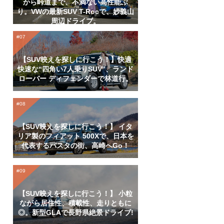
から峠道まで、不満ない高性能ぶ
り。VWの最新SUV T-Rocで、妙義山
周辺ドライブ。
【SUV映えを探しに行こう！】快適
快速な“四角い7人乗りSUV”、ランド
ローバー ディフェンダーで林道行。
【SUV映えを探しに行こう！】 イタ
リア製のフィアット 500Xで、日本を
代表するパスタの街、高崎へGo！
【SUV映えを探しに行こう！】 小粒
ながら居住性、積載性、走りともに
◎。新型GLAで長野県絶景ドライブ!