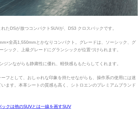
たDSが放つコンパクトSUVが、DS3 クロスバックです。
90mm×全高1,550mmとかなりコンパクト。グレードは、ソーシック、グ
ソーシック、上級グレードにグランシックが位置づけられます。
筒エンジンながらも静粛性に優れ、軽快感ももたらしてくれます。
チーフとして、おしゃれな印象を持たせながらも、操作系の使用には迷
ています。本革シートの質感も高く、シトロエンのプレミアムブランド
スバックは他のSUVとは一線を画すSUV