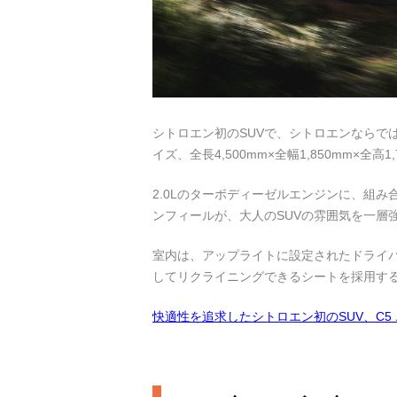
シトロエン初のSUVで、シトロエンならでは
イズ、全長4,500mm×全幅1,850mm×全高
2.0Lのターボディーゼルエンジンに、組
ンフィールが、大人のSUVの雰囲気を一層
室内は、アップライトに設定されたドライ
してリクライニングできるシートを採用す
快適性を追求したシトロエン初のSUV、C5 