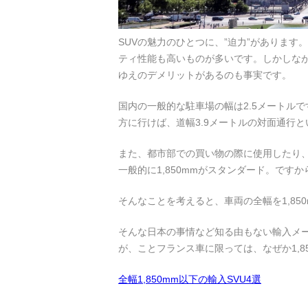
SUVの魅力のひとつに、”迫力”がありま
ティ性能も高いものが多いです。しかしな
ゆえのデメリットがあるのも事実です。
国内の一般的な駐車場の幅は2.5メートル
方に行けば、道幅3.9メートルの対面通行
また、都市部での買い物の際に使用したり
一般的に1,850mmがスタンダード。で
そんなことを考えると、車両の全幅を1,8
そんな日本の事情など知る由もない輸入メー
が、ことフランス車に限っては、なぜか1,8
全幅1,850mm以下の輸入SVU4選