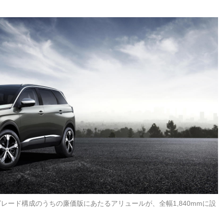
2グレード構成のうちの廉価版にあたるアリュールが、全幅1,840mmに設