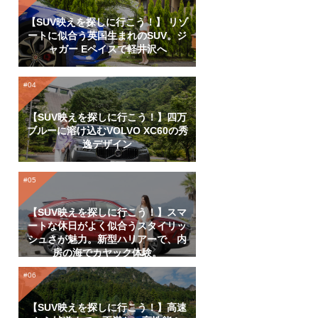
【SUV映えを探しに行こう！】 リゾ
ートに似合う英国生まれのSUV。ジ
ャガー Eペイスで軽井沢へ
【SUV映えを探しに行こう！】四万
ブルーに溶け込むVOLVO XC60の秀
逸デザイン
【SUV映えを探しに行こう！】スマ
ートな休日がよく似合うスタイリッ
シュさが魅力。新型ハリアーで、内
房の海でカヤック体験。
【SUV映えを探しに行こう！】高速