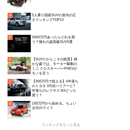
5人乗り国産SUVの室内の広
さランキングTOP15
3000万円あったらどれを買
う？憧れの超高級SUV5選
【SUVだからこその絶景】静
かな森では、モーター駆動の
ミニ クロスオーバーPHEVが
モノを言う
【300万円で狙える】4年落ち
のトヨタ 3代目ハリアーと7
年落ちのレクサス NXどっち
買う？
100万円から始める。ちょい
古SUVライフ
ランキングをもっと見る