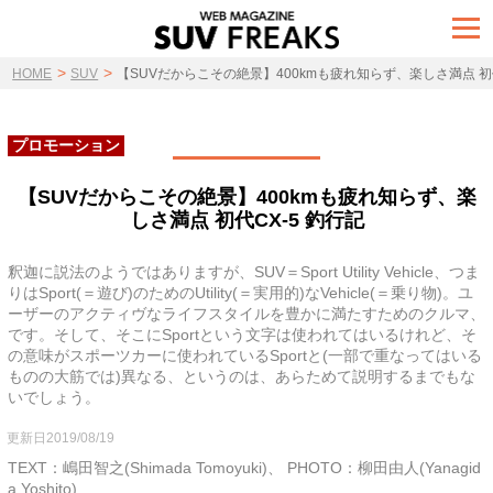
t
o
g
>
>
g
HOME
SUV
【SUVだからこその絶景】400kmも疲れ知らず、楽しさ満点 初代
l
e
n
a
プロモーション
v
i
g
【SUVだからこその絶景】400kmも疲れ知らず、楽
a
しさ満点 初代CX-5 釣行記
t
i
o
n
釈迦に説法のようではありますが、SUV＝Sport Utility Vehicle、つま
りはSport(＝遊び)のためのUtility(＝実用的)なVehicle(＝乗り物)。ユ
ーザーのアクティヴなライフスタイルを豊かに満たすためのクルマ、
です。そして、そこにSportという文字は使われてはいるけれど、そ
の意味がスポーツカーに使われているSportと(一部で重なってはいる
ものの大筋では)異なる、というのは、あらためて説明するまでもな
いでしょう。
更新日2019/08/19
TEXT：嶋田智之(Shimada Tomoyuki)、 PHOTO：柳田由人(Yanagid
a Yoshito)