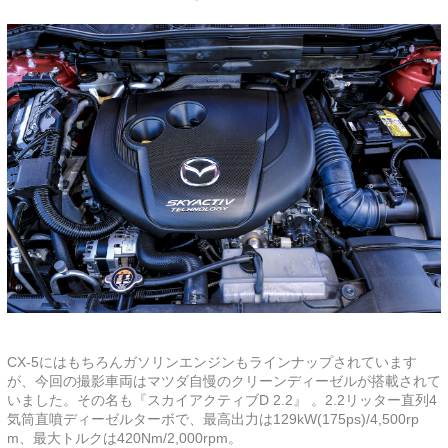
CX-5にはもちろんガソリンエンジンもラインナップされています
が、今回の撮影車両はマツダ自慢のクリーンディーゼルが搭載されて
いました。その名も『スカイアクティブD 2.2』 。2.2リッター直列4
気筒直噴ディーゼルターボで、最高出力は129kW(175ps)/4,500rp
m、最大トルクは420Nm/2,000rpm。