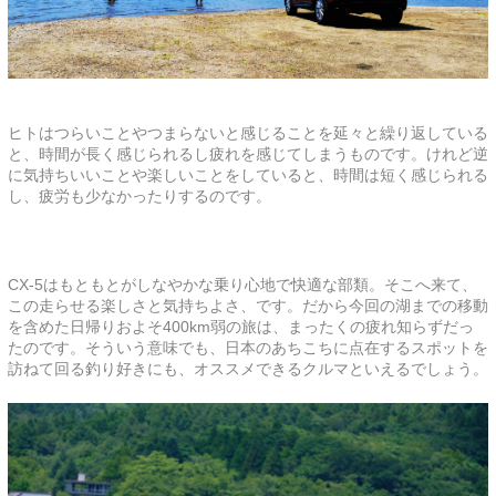
ヒトはつらいことやつまらないと感じることを延々と繰り返している
と、時間が長く感じられるし疲れを感じてしまうものです。けれど逆
に気持ちいいことや楽しいことをしていると、時間は短く感じられる
し、疲労も少なかったりするのです。
CX-5はもともとがしなやかな乗り心地で快適な部類。そこへ来て、
この走らせる楽しさと気持ちよさ、です。だから今回の湖までの移動
を含めた日帰りおよそ400km弱の旅は、まったくの疲れ知らずだっ
たのです。そういう意味でも、日本のあちこちに点在するスポットを
訪ねて回る釣り好きにも、オススメできるクルマといえるでしょう。