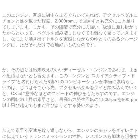
このエンジン、普通に街中を走るぐらいであれば、アクセルペダルに
チョンと足を載せた程度、2,000rpmまで回さずとも充分にこと足り
てしまいます。しかも、その段階で充分に力強い。坂道に差し掛かっ
たからといって、ペダルを踏み増ししなくても難なく登っていきます
し、なにより湧き出すトルクを実感しながらのゆとりのあるクルージ
ングは、ただそれだけで心地好いものなのです。
が、その辺りは出来映えのいいディーゼル・エンジンであれば、まぁ
不思議はないとも言えます。このエンジンと”スカイアクティブ・ド
ライブ”と名付けられた6速ATのコンビネーションが本当に素晴らし
いのは、じつはそこから先。アクセルペダルをグイと踏み込んでいく
と、CX-5に意外なほどのスピードの伸びをもたらすのです。エンジ
ンの回転の上昇の素早さと、最高出力発生回転の4,500rpmを500rpm
以上飛び越えてもまだ伸びようとする勢いのよさ。
加えて素早く変速を繰り返しながら、エンジンのチカラをダイレクト
に伝えていくトランスミッションの性格。レスポンスも加速も想像す