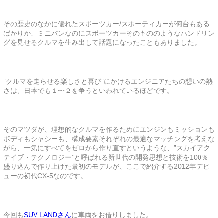
その歴史のなかに優れたスポーツカー/スポーティカーが何台もある
ばかりか、ミニバンなのにスポーツカーそのもののようなハンドリン
グを見せるクルマを生み出して話題になったこともありました。
”クルマを走らせる楽しさと喜び”にかけるエンジニアたちの想いの熱
さは、日本でも１〜２を争うといわれているほどです。
そのマツダが、理想的なクルマを作るためにエンジンもミッションも
ボディもシャシーも、構成要素それぞれの最適なマッチングを考えな
がら、一気にすべてをゼロから作り直すというような、”スカイアク
テイブ・テクノロジー”と呼ばれる新世代の開発思想と技術を100％
盛り込んで作り上げた最初のモデルが、ここで紹介する2012年デビ
ューの初代CX-5なのです。
今回も
SUV LANDさん
に車両をお借りしました。