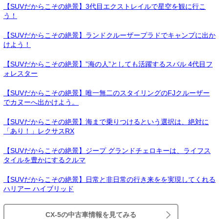
【SUVだからこその絶景】3代目エクストレイルで星空を観に行こ
う！
【SUVだからこその絶景】ランドクルーザープラドでキャンプに出か
けよう！
【SUVだからこその絶景】”海の人”としても活躍するスバル 4代目フ
ォレスター
【SUVだからこその絶景】唯一無二のスタイリングのFJクルーザー
でカヌーへ出かけよう。
【SUVだからこその絶景】海まで乗りつけるという選択は、絶対に
「あり！」レクサスRX
【SUVだからこその絶景】ジープ グランドチェロキーは、ライフス
タイルを豊かにするクルマ
【SUVだからこその絶景】日常と非日常の行き来をを実現してくれる
ハリアー ハイブリッド
CX-5の中古車情報を見てみる