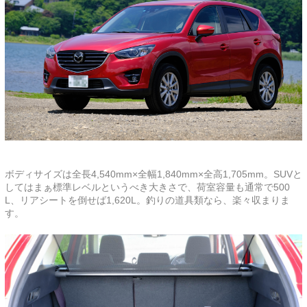
ボディサイズは全長4,540mm×全幅1,840mm×全高1,705mm。SUVと
してはまぁ標準レベルというべき大きさで、荷室容量も通常で500
L、リアシートを倒せば1,620L。釣りの道具類なら、楽々収まりま
す。