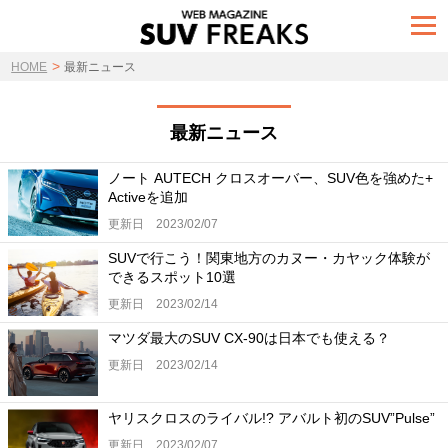
t
o
g
>
g
HOME
最新ニュース
l
e
n
a
最新ニュース
v
i
g
ノート AUTECH クロスオーバー、SUV色を強めた+
a
Activeを追加
t
i
更新日 2023/02/07
o
n
SUVで行こう！関東地方のカヌー・カヤック体験が
できるスポット10選
更新日 2023/02/14
マツダ最大のSUV CX-90は日本でも使える？
更新日 2023/02/14
ヤリスクロスのライバル!? アバルト初のSUV”Pulse”
更新日 2023/02/07